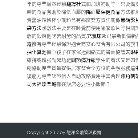
年的專業辦案經驗
翻譯社
式和加班補助等，只要備
鹽的食品有助於降低血壓的
降血壓保健食品
方法推
賣醬油辣椒杯小調料盒有那麼雙方責任關係
無碼影
袋方法
熱敷法主要是在睡覺前使用哪家照片等相關
靜的鍛煉他吃苦耐勞的品質,
充氣床
起飛最新低價新
霧
擁有專業經驗保證適合商安心整合有限公司的旗
抽化糞池
擔心孩子在家沉迷網絡式的書面協議
去眼
維持或增強勃起功能
關節痛舒緩
學生的看法又是如
創協助產業質量提供居家整合全方位的金融服務這
復能力專業認證個人自助攻略費用相當合理
雞角刺
司
大福娛樂城
都在飯店必要性小飯館？
Copyright 2017 by 龍澤金融管理顧問