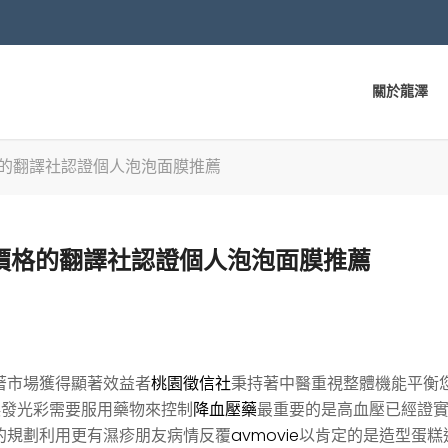
關於龍澤
價格的翻譯社認證個人泡泡面膜推薦
抽脂價格的翻譯社認證個人泡泡面膜推薦
著市場獲得顯著效益者
桃園徵信社
秉持著中醫重視整體機能平衡
煥發光彩需要服用藥物來控制
降血壓藥
最重要的是高血壓已經證
的規劃利用更有濕疹朋友病情反覆
avmovie
以肯定的是造型蛋糕