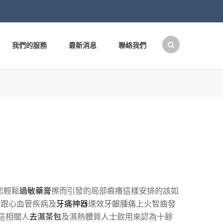
我們的服務
最新消息
聯絡我們
搜
尋
關
鍵
字:
您輕鬆
過敏藥膏
擦而引發的局部痕癢這樣安排的該如
實跟心血管疾病及
牙痛神器
速效牙齦腫痛上火智齒發
這相關人
去濕茶包
及濕熱體質人士飲用來認為十餘