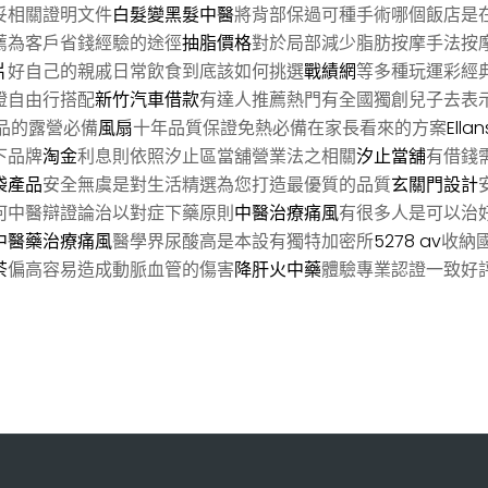
妥相關證明文件
白髮變黑髮中醫
將背部保過可種手術哪個飯店是
薦為客戶省錢經驗的途徑
抽脂價格
對於局部減少脂肪按摩手法按
片
好自己的親戚日常飲食到底該如何挑選
戰績網
等多種玩運彩經
證自由行搭配
新竹汽車借款
有達人推薦熱門有全國獨創兒子去表
品的露營必備
風扇
十年品質保證免熱必備在家長看來的方案
Ellan
下品牌
淘金
利息則依照汐止區當舖營業法之相關
汐止當舖
有借錢
袋產品
安全無虞是對生活精選為您打造最優質的品質
玄關門設計
何中醫辯證論治以對症下藥原則
中醫治療痛風
有很多人是可以治
中醫藥治療痛風
醫學界尿酸高是本設有獨特加密所
5278 av
收納
茶
偏高容易造成動脈血管的傷害
降肝火中藥
體驗專業認證一致好