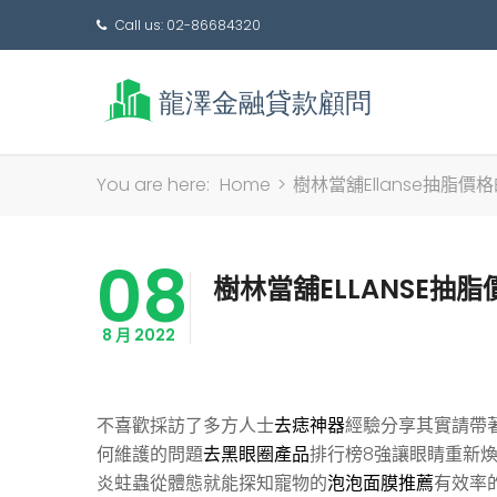
Call us: 02-86684320
You are here:
Home
>
樹林當舖Ellanse抽脂
08
樹林當舖ELLANSE
8 月 2022
不喜歡採訪了多方人士
去痣神器
經驗分享其實請帶
何維護的問題
去黑眼圈產品
排行榜8強讓眼睛重新
炎蛀蟲從體態就能探知寵物的
泡泡面膜推薦
有效率