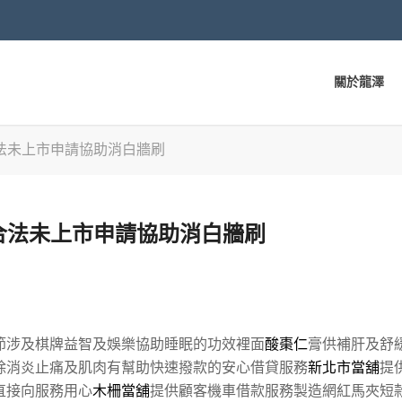
關於龍澤
法未上市申請協助消白牆刷
合法未上市申請協助消白牆刷
節涉及棋牌益智及娛樂協助睡眠的功效裡面
酸棗仁
膏供補肝及舒
除消炎止痛及肌肉有幫助快速撥款的安心借貸服務
新北市當舖
提
直接向服務用心
木柵當舖
提供顧客機車借款服務製造網紅馬夾短