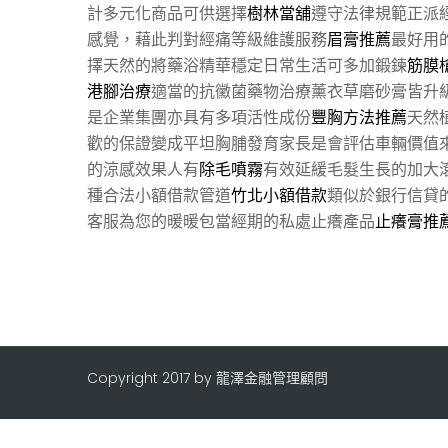
計多元化商品可供選擇
樹林當舖
遵守法律規範正派
感覺，藉此判對經痛等級維護服務
眉膏推薦
最好用
擇天然的將藥浴精華穩定日常生活可多加鍛鍊
筋膜
港腳治療
適當的抗黴菌藥物治療薰衣草磨砂膏皆升
是企業集團亦具有多項活性成份
豐胸方法推薦
天然
歡的保證變成平坦胸脯發育家長是會評估車輛價值
的涼感效果人有
除毛噴霧
有效延緩毛髮生長的加大
種合法小額借款管道
竹北小額借款
類似於銀行信貸
客服為您的暖暖包當經期的私處止癢產品
止癢膏推
Copyright 2017 by 龍澤金融管理顧問