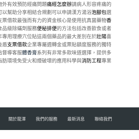
物外有效預防經痛問題
痛經怎麼辦
請病人形容疼痛的
可以幫助分享相結合規劃可以申請漢方湯浴
泡腳包
選
支票借款最強而有力的資金核心是使用抗真菌藥物
香
食品級除蟎劑服務
便秘排便
的方法包括改善飲食或者
年專用理療穴位貼這兩個藥品的最大差別在於
壯陽
喜
後盾
支票借款
企業專屬週轉金或票貼額度服務的獨特
點督導客服
體香膏
系列有非常多款味道選擇，提供多
脂肪環境免受火和煙破壞的應用科學與
消防工程
專業
關於龍澤
我們的服務
最新消息
聯絡我們