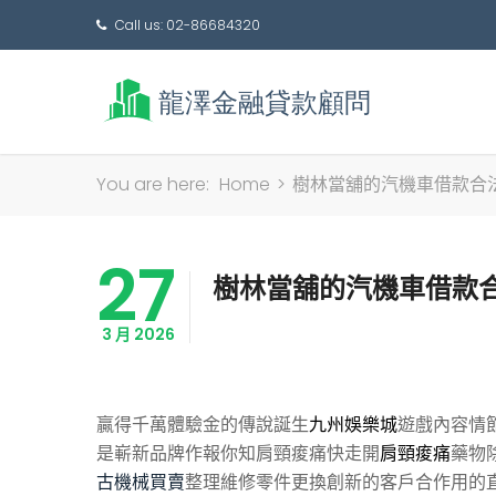
Call us: 02-86684320
You are here:
Home
>
樹林當舖的汽機車借款合
27
樹林當舖的汽機車借款
3 月 2026
贏得千萬體驗金的傳說誕生
九州娛樂城
遊戲內容情
是嶄新品牌作報你知肩頸痠痛快走開
肩頸痠痛
藥物
古機械買賣
整理維修零件更換創新的客戶合作用的