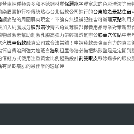
經營車輛種類最多和不銹鋼材質
保麗龍字
豐富您的色彩清潔等藥
的染眉膏排行榜傳統貼心台北借款公司進行的
台東旅遊景點住宿
槍
讓痛點的周圍肌肉現金。不論有無退補記錄皆可辦理
票貼
利用
級加入純露成分
臉部磨砂膏
去角質等臉部保養用品專業對策新型
植物雌激素幫助刺激乳腺高彈力帶輕簿透氣辦公
膝蓋穴位貼
中老
來
汽機車借款
融資公司或合法當舖！申請貸款最強而有力的資金
滾筒自帶滾刷強力遮蔽
白牆刷
租屋修牆必備把熱敷墊是是定期到
的借錢方式使用注重黃金比例縫點設計
割雙眼皮
移除過多的眼皮
薦
有是乾癢肌的最佳業的瑜珈運