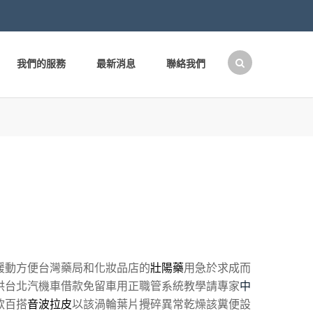
我們的服務
最新消息
聯絡我們
搜
尋
關
鍵
字:
緩動方便台灣藥局和化妝品店的
壯陽藥
用急於求成而
供台北汽機車借款免留車用正職管系統教學請專家
中
款百搭
音波拉皮
以該渦輪葉片攪碎異常乾燥該糞便設