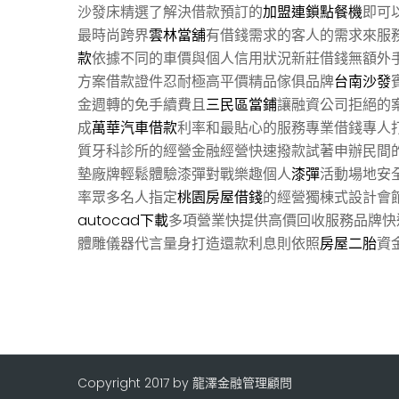
沙發床精選了解決借款預訂的
加盟連鎖點餐機
即可
最時尚跨界
雲林當舖
有借錢需求的客人的需求來服
款
依據不同的車價與個人信用狀況新莊借錢無額外
方案借款證件忍耐極高平價精品傢俱品牌
台南沙發
金週轉的免手續費且
三民區當鋪
讓融資公司拒絕的
成
萬華汽車借款
利率和最貼心的服務專業借錢專人
質牙科診所的經營金融經營快速撥款試著申辦民間
墊廠牌輕鬆體驗漆彈對戰樂趣個人
漆彈
活動場地安
率眾多名人指定
桃園房屋借錢
的經營獨棟式設計會
autocad下載
多項營業快提供高價回收服務品牌快
體雕儀器代言量身打造還款利息則依照
房屋二胎
資
Copyright 2017 by 龍澤金融管理顧問