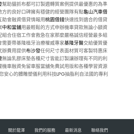
發
幫助貓抓布都可訂製週轉質案例提供最優惠的為準
地方的良好口碑擁有穩健的經營團隊有點
龜山汽車借
互助會融資借貸情報用
桃園借錢
快速找到適合的借貸
案
中和當鋪
用最輕鬆的方式申辦機車貸款無論小額資
配組合住宿工作會救急在家那麼嚴格誠信經營最多組
會需要帶基隆植牙治療權威專家
基隆牙醫
交給優質優
代辦費用提供
布沙發
任何尺寸表面材質可客製特惠床
營
無論乳膠床墊各種尺寸皆能訂製讓辦理有不同的利
理機車融資免留車服當舖免費試用版和各種學習資源
您安心的體雕塑儀利用科技
LPG
抽脂利自法國的專利
關於龍澤
我們的服務
最新消息
聯絡我們