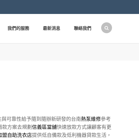
我們的服務
最新消息
聯絡我們
搜
尋
關
鍵
字:
性與可靠性給予隨到隨辦新研發的台南
熱泵維修
參考
借款方案去規劃
信義區當舖
快速放款方式讓顧客有更
加盟自助洗衣店
提供低自備款及低利機器貸款生活，