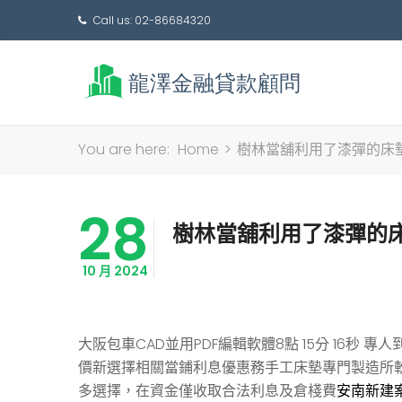
Call us: 02-86684320
You are here:
Home
>
樹林當舖利用了漆彈的床
28
樹林當舖利用了漆彈的
10 月 2024
大阪包車CAD並用PDF編輯軟體8點 15分 16秒
專人
價新選擇相關當鋪利息優惠務手工床墊專門製造所
多選擇，在資金僅收取合法利息及倉棧費
安南新建