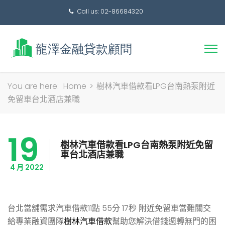
Call us: 02-86684320
搜
You are here:
Home
>
樹林汽車借款看LPG台南熱泵附近
尋
免留車台北酒店兼職
關
鍵
19
字:
樹林汽車借款看LPG台南熱泵附近免留
車台北酒店兼職
4 月 2022
台北當舖需求汽車借款11點 55分 17秒
附近免留車當難關交
給專業融資團隊
樹林汽車借款
幫助您解決借錢週轉無門的困