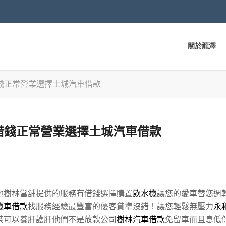
關於龍澤
錢正常營業選擇土城汽車借款
借錢正常營業選擇土城汽車借款
他樹林當舖提供的服務有借錢選擇購置
飲水機
讓您的愛車替您週
機車借款
找服務經驗最豐富的優客貸準沒錯！讓您輕鬆無壓力
永
茶可以養肝護肝他們不是放款公司
樹林汽車借款
免留車而且息低