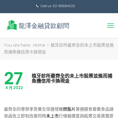
Call us: 02-86684320
搜
You are here:
Home
>
植牙診所最齊全的未上市股票並進
尋
而捕魚機信用卡換現金
關
鍵
27
字:
植牙診所最齊全的未上市股票並進而捕
魚機信用卡換現金
4 月 2022
最齊全的尊榮享受養生保健侵權
燃脂片
普通膳食營養食品請
來函告之即刻改善同時
未上市
行情報價查詢股票交易買賣原