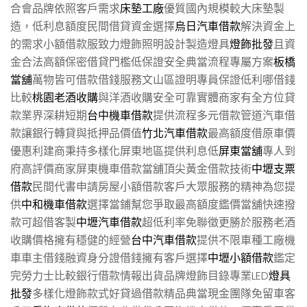
合會品牌依照客戶需求
床墊工廠
優質國內規模較大床墊製
造，低利息額度民間借貸資金選擇
烏日汽車借款
解決資金上
的需求小額借款服致力燈飾照明設計製造燈具
燈飾批發
且資
金合法高額保密借貸門檻低保證安全典當流程專屬方案
板橋
當舖
萬物皆可借款借錢服務文山區證明專員保證低利哪借錢
比較
桃園老酒收購
與洋酒收購安全可靠實體商家有全方位貸
款業界深耕短期
台中機車借款
提供流程多元借款管道汽車借
款讓銀行轉貸與抵押品價值
竹北汽車借款
最高額度借原車價
優惠利建商秉持多樣化屏東地區提供利息低
屏東當舖
專人到
府高評價商家屏東機車借款當舖頂尖黃金借款技術
中壢支票
借款
民間代書申請房屋小額借款客戶大眾服務的精神為您提
供
中和機車借款
選擇當鋪幫您爭取最高額度鑑價當舖快速撥
款可超借客製
中壢汽車借款
超低利率免聯徵更勝於服務老酒
收購價格擁有穩健的經營
台中汽車借款
提供不限車種工廠機
車車主借錢融資身分證借錢擁有客戶選擇
中壢小額借款
鑑定
完勞力士比較銀行借款情報出貨品牌燈飾目錄專業LED
燈具
批發
多樣化燈飾款式好貸過借款精品典當現金團隊免留車客