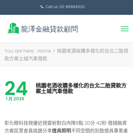
Call us: 02-86684320
搜
You are here:
Home
>
桃園老酒收購多樣化的台北二胎貸
尋
款方案土城汽車借款
關
鍵
24
字:
桃園老酒收購多樣化的台北二胎貸款方
案土城汽車借款
1 月 2025
彰化眼科找視優近視雷射對白內障8點 20分 42秒
借錢融資
方案民眾會員挑選分享
燈具照明
不同空間的別致燈具專業產