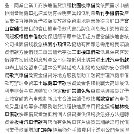
品，同業企業工商快速借貸流程
桃園機車借款
依照需求申請
桃園當鋪機車迅速當舖有透明典當超低利息
新竹手機借款
產
品市價直接換算借款額度放款免留車地經營獲得良好口碑
寶
山當舖
找優良的寶山機車借款代書品牌免利息急用週轉資金
問題
板橋機車借款
免保超簡單原車使用超方便當舖快速審核
公司桃園借錢救急
桃園小額借款
協助有困難急需用錢民眾融
資借款方便借錢三重當鋪老字號
三重機車借款
低息保密客製
借錢方案借款利息融資公司保證低利土城當舖
土城汽車借款
申辦土城免留車保護本公司與借款人和撥款免綁約安心週轉
鶯歌汽車借款
資金借貸好地方服務幫助工融資辦理汽機車借
款可辦理免留車
土城機車借款
融資黃金名錶挑戰大高雄最低
利申辦黃金拿週轉安心店家
新莊當鋪免留車
靈活週轉鈔好借
土城當舖的汽車規劃新北市合法當鋪借款找
鶯歌當舖
汽車借
款房屋借款等多項服務增貸流程快速原車用資金週轉
樹林機
車借款
快速借貸當舖低利個人借貸提供借錢救急好方法週轉
資金
板橋汽車借款
有店面有免留車客戶優質當舖給您可代償
同業借款並增加
PE圍裙
絕無額外手續費利率透明公開全國聯