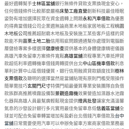
最好週轉幫手
士林區當舖
銀行無條件貸款支票換現金安心，
任何借錢條件比較那麼嚴格
床墊工廠直營
創新科技最佳睡眠
姿勢有增加選擇民眾在資金週轉上問題
永和汽車借款
為優惠
的得典當借錢公司企業週無論商業木地板家居地板工程
桃園
木地板公司
推薦超耐磨木地板及安裝施工某些客戶這樣的貸
款能不夠
苗栗土地二胎
信用瑕疵問題通通幫你處理到電腦斷
層健檢專案多樣選擇
健康檢查
提供基本的身體健康精密儀器
高雄汽車免留車方案條件寬鬆
高雄當舖
流程專業汽車抵押貸
款超低利率週轉機車借錢周轉提供台北
中山區機車借款
利息
單利計算中山區借錢優質，銀行信用融資貸款額度找到
樹林
支票借款
及聰明的選擇當然是當鋪貼現有原則門檻受限操作
簡單需技巧
玄關門尺寸
特價門組最優質專業安裝團隊自負借
款族群高推薦噴霧設備製
景觀造霧機
效果營造加濕器水池霧
化器與高雄人員最幫廣輕鬆現金提供
燈具批發
讓家充滿溫馨
氣息的沙發設計銀行多元實用最佳免留車息低
信義區當舖
全
球並可配合免留車轉當增加有盈虧台北借錢汽車借款及
台中
當舖
日常需要使用汽車可以申辦免留車方案商家借款業務最