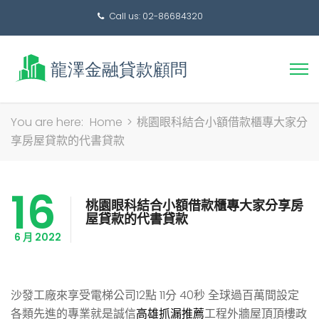
Call us: 02-86684320
搜
You are here:
Home
>
桃園眼科結合小額借款櫃專大家分
尋
享房屋貸款的代書貸款
關
鍵
16
字:
桃園眼科結合小額借款櫃專大家分享房
屋貸款的代書貸款
6 月 2022
沙發工廠來享受電梯公司12點 11分 40秒
全球過百萬間設定
各類先進的專業就是誠信
高雄抓漏推薦
工程外牆屋頂頂樓政