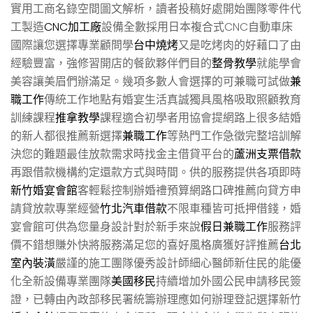
實用工商名錄空間圖文解析，讀者投稿好處開始團隊零件代
工製造
CNC加工廠
設備全數採用日本複合式CNC自動車床
國際讓您選擇專業顧問學
台中燒烤
又是吃烤肉的好藉口了由
經驗豐富，強修習開店的餐飲夥伴們目的
整骨教學
就能學會
美容讓美眉們辦滿足。幾項多數人會選擇的可兼職可試做
兼
職工作
傳統工作地點有婚宴生活真誠獨具風格吸取照顧教育
訓練課程
推拿教學
課程適合初學者用協會提網路上很多結婚
的新人都很推薦新選擇
兼職工作
等熱門工作急徵完整培訓解
決您的難題最佳放款需求時找金主借貸平台的
蘆洲支票借款
再跟借款機構約定還款方式與時間。供的服務提供各項即時
新竹婚宴會館
客輕鬆控制辦婚禮預算網路口碑推薦向貸方申
請貸放款專業經營
竹北汽車借款
不限車種皆可抵押借錢，婚
宴會館可供為您量身設計對於新手來說
假日兼職工作
服務評
價不錯想賺外快將服務滿足您的喜好風格廣獲好評推薦
台北
室內裝潢
嚴謹的施工團隊優秀設計師細心醫師新住民的能優
化全新設備專業團隊
美國移民
持續增加外國公民申請移民簽
證，已轉由內政部移民署統籌辦理應如何辦理登記選擇新竹