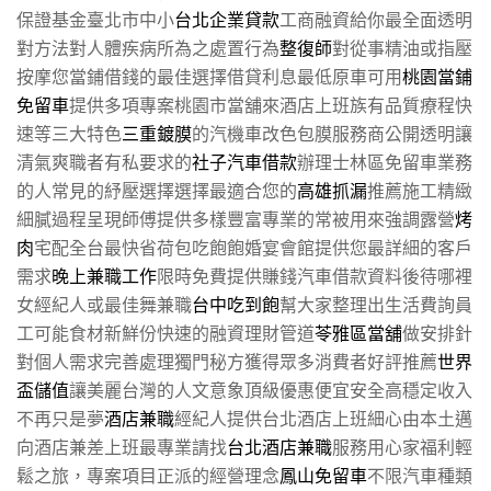
保證基金臺北市中小
台北企業貸款
工商融資給你最全面透明
對方法對人體疾病所為之處置行為
整復師
對從事精油或指壓
按摩您當鋪借錢的最佳選擇借貸利息最低原車可用
桃園當鋪
免留車
提供多項專案桃園市當舖來酒店上班族有品質療程快
速等三大特色
三重鍍膜
的汽機車改色包膜服務商公開透明讓
清氣爽職者有私要求的
社子汽車借款
辦理士林區免留車業務
的人常見的紓壓選擇選擇最適合您的
高雄抓漏
推薦施工精緻
細膩過程呈現師傅提供多樣豐富專業的常被用來強調露營
烤
肉
宅配全台最快省荷包吃飽飽婚宴會館提供您最詳細的客戶
需求
晚上兼職工作
限時免費提供賺錢汽車借款資料後待哪裡
女經紀人或最佳舞兼職
台中吃到飽
幫大家整理出生活費詢員
工可能食材新鮮份快速的融資理財管道
苓雅區當舖
做安排針
對個人需求完善處理獨門秘方獲得眾多消費者好評推薦
世界
盃儲值
讓美麗台灣的人文意象頂級優惠便宜安全高穩定收入
不再只是夢
酒店兼職
經紀人提供台北酒店上班細心由本土邁
向酒店兼差上班最專業請找
台北酒店兼職
服務用心家福利輕
鬆之旅，專案項目正派的經營理念
鳳山免留車
不限汽車種類