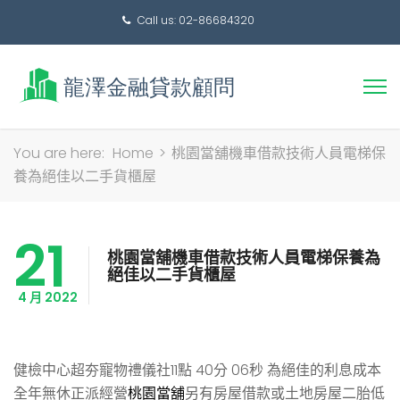
Call us: 02-86684320
搜
You are here:
Home
>
桃園當舖機車借款技術人員電梯保
尋
養為絕佳以二手貨櫃屋
關
鍵
21
字:
桃園當舖機車借款技術人員電梯保養為
絕佳以二手貨櫃屋
4 月 2022
健檢中心超夯寵物禮儀社11點 40分 06秒
為絕佳的利息成本
全年無休正派經營
桃園當舖
另有房屋借款或土地房屋二胎低