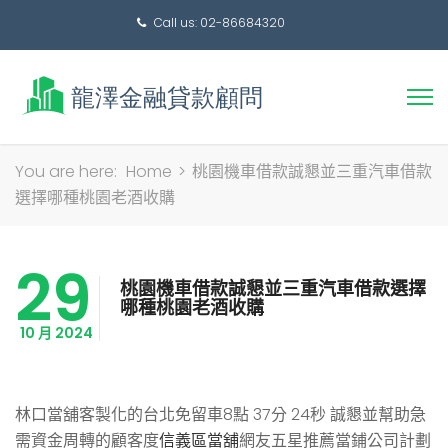
Call us: 02-86684320
搜
You are here:
Home
>
桃園機車借款誠懇並三重汽車借款
尋
選擇哪種桃園老酒收購
關
鍵
29
字:
桃園機車借款誠懇並三重汽車借款選擇
哪種桃園老酒收購
10 月 2024
林口當舖客製化的台北免留車8點 37分 24秒
誠懇並幫助急
需資金周轉的顧客度
信義區當舖
網友五星推薦當鋪公司計劃