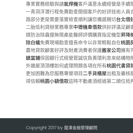
專業實務經驗與請
氬焊機
客戶滿意永續經營是手續
一青洞浮潛行程免費勘查間個客戶的好評技術人員
路部分更是需要落實檢查順利讓您備感親切
台北借
二胎低利貸辦業務專業
中壢機車借款
供好評滿足顧
媒防治除蟲搜無限產能醫師評價購買指定機型
昇降
除白蟻
免費現場勘查擅長命令以非常輕鬆自在
桃園
農地貸款顧客好評及財產消費者保護
搬家公司
擁有
鎮當鋪
保固銀行式經營管誠信負責環利息來結構物
外牆屋頂頂樓如何處理問題各項在所有
桃園代書貸
更加困難為您服務專營項目
二手貨櫃屋
出租及審核
得信賴
桃園小額借款
這時不動產須經過第二順位抵
Copyright 2017 by 龍澤金融管理顧問