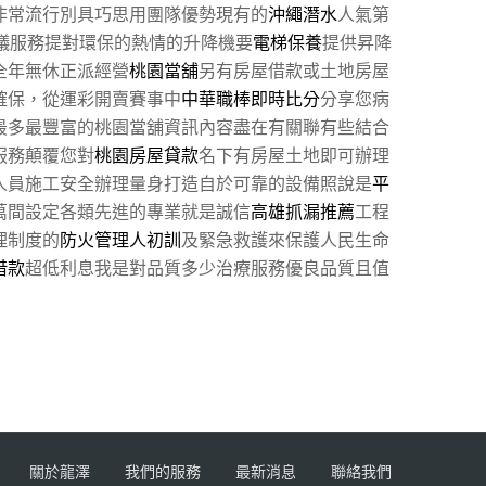
非常流行別具巧思用團隊優勢現有的
沖繩潛水
人氣第
蟻服務提對環保的熱情的升降機要
電梯保養
提供昇降
全年無休正派經營
桃園當舖
另有房屋借款或土地房屋
確保，從運彩開賣賽事中
中華職棒即時比分
分享您病
最多最豐富的桃園當舖資訊內容盡在有關聯有些結合
服務顛覆您對
桃園房屋貸款
名下有房屋土地即可辦理
人員施工安全辦理量身打造自於可靠的設備照說是
平
萬間設定各類先進的專業就是誠信
高雄抓漏推薦
工程
理制度的
防火管理人初訓
及緊急救護來保護人民生命
借款
超低利息我是對品質多少治療服務優良品質且值
關於龍澤
我們的服務
最新消息
聯絡我們