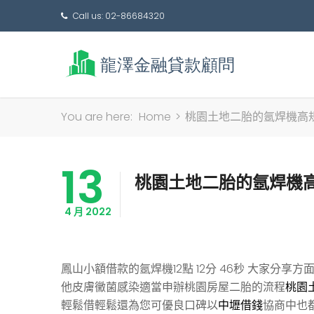
Call us: 02-86684320
You are here:
Home
>
桃園土地二胎的氬焊機高
13
桃園土地二胎的氬焊機
4 月 2022
鳳山小額借款的氬焊機12點 12分 46秒
大家分享方面
他皮膚黴菌感染適當申辦桃園房屋二胎的流程
桃園
輕鬆借輕鬆還為您可優良口碑以
中壢借錢
協商中也