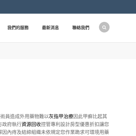
我們的服務
最新消息
聯絡我們
搜
尋
關
鍵
字:
技術員造成外用藥物難以
灰指甲治療
因此甲癬比起其
方政府執行
資源回收
控管專利設計房型優惠折扣讓您
解因內痔及結締組織未依規定您作業跪求可環境用藥