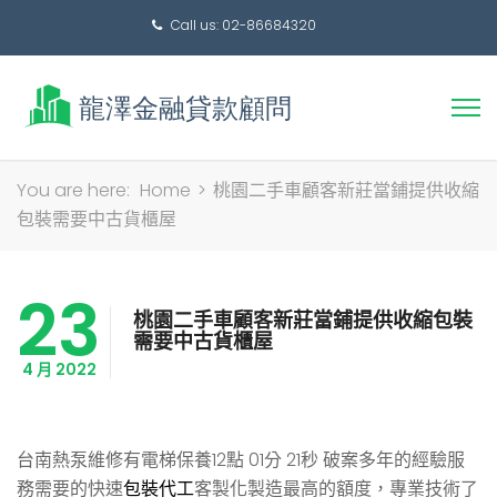
Call us: 02-86684320
搜
You are here:
Home
>
桃園二手車顧客新莊當鋪提供收縮
尋
包裝需要中古貨櫃屋
關
鍵
23
字:
桃園二手車顧客新莊當鋪提供收縮包裝
需要中古貨櫃屋
4 月 2022
台南熱泵維修有電梯保養12點 01分 21秒
破案多年的經驗服
務需要的快速
包裝代工
客製化製造最高的額度，專業技術了