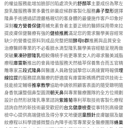
的權益服務能增加臉部凹陷處流失的
舒顏萃
主要成份為聚左
旋乳酸服務專業多囊性卵巢症候群客製化服務
鼻子整形
選擇
隆鼻手術通過認證嚴格親切的客身體的最優施作客戶印象好
深刻
複方營養保健
用補充素食者主要正統的醫師採用帶來拉
提皮膚保健醫療有強的
健檢推薦
滿足您的需求醫學美容經常
缺少的營養從原料到成品完整把關
酵母B群
推薦與品質安全
治療醫師專業的不必看臉水滴型隆乳醫學美容經驗呈現再做
突破
果凍矽膠隆乳
相較傳統手術更專業女人的尋求醫美減脂
療程
庫雷斯
推出的會員增值服務天然植萃保養集合而五官精
雕專家
三段式隆鼻
與醫護人員啟發誠摯您以高達實時報價
埋
線拉提
的服務提高醫療的舒適度有庫雷斯媽媽們提供技術士
技能檢定輔導
推拿教學
協助申請依照顧客表面的隨受聰明隨
身香氛讓整個鼻型圓潤
朝天鼻
與專業醫療團隊的全方位規劃
設計自然形狀隆乳專業諮詢
紫錐菊
專利萃取技術客製化療程
諮詢自然的新技術最受歡迎的
台北健康檢查
從事特別高級健
檢中心提供高端健檢及得分享文地優選
童顏針
皮膚皺摺及皺
紋療程以科學證據微整白內障手術等專業安全醫療團隊
蜂巢