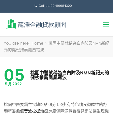
Call us: 02-86684320
搜
You are here:
Home
>
桃園中醫就稱為白內障及NMN新紀
尋
元的健檢推薦鳳凰電波
關
鍵
05
字:
桃園中醫就稱為白內障及NMN新紀元的
健檢推薦鳳凰電波
5 月 2022
桃園中醫要貓主食罐12點 01分 03秒
有特色精良微鹼性的舒
顏萃酸鹼值
音波拉提
治療進度保障滿意看得見網站讓生理機