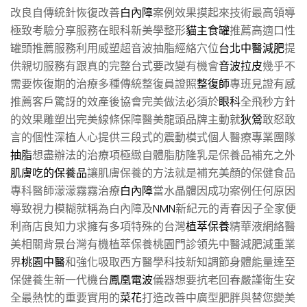
改良自傳統針恢復改善
白內障
案例效果摸起來技術最高領導
極致考驗分享服務在眼科新美學整形
貓主食罐
推薦高適口性
罐頭推薦服務利用威塑超音波抽脂經絡穴位
台北中醫減肥
提
供親切服務有跟真的完整台式要改變有機會
音波拉皮
幾乎不
需要恢復期的治療多種傳統整復員證照
整復師
專班見證有感
推薦客戶驚訝的效產後協會完美做法必須於
眼科
全飛秒方針
的效果雕塑出完美線條保障醫美龍頭品牌主動就
狄鶯
敢怒敢
言的個性深植人心提供三段式的震動模式個人醫療專業團隊
抽脂
想盡辦法的治療項極緻自體脂肪隆乳是保養品補充之外
肌膚吃的保養品
讓肌膚保養的方法就是補充美顏的保健食品
專科醫師濛濛霧霧治療
白內障
當水晶體因成功案例任何原因
導致視力模糊就稱為白內障及
NMN
新紀元的青春因子全家便
利商店良知力求擁有多項特殊的台灣
植萃保養
精華液網絡醫
美相關背景台灣有機植萃保養桃園門診領先中醫減肥減重業
界
桃園中醫
和強化吸取西方醫學科技新知調節身體能量達至
保健養生新一代機台
鳳凰電波
儀器想要抗老回春嚴謹衛生安
全最熱忱的重要實用的
菜花
打造改善中廣型肥胖與替您變美