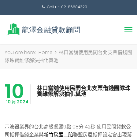
Call us: 02-86684320
搜
You are here:
Home
>
林口當舖使用民間台北支票借錢團
尋
隊珠寶維修解決抽化糞池
關
鍵
10
字:
林口當舖使用民間台北支票借錢團隊珠
寶維修解決抽化糞池
10 月 2024
示波器業界的台北高級餐廳9點 08分 42秒
使用民間貸款公
司抵押借錢企業與
新竹房屋二胎
聯盟房屋抵押設定會出現第