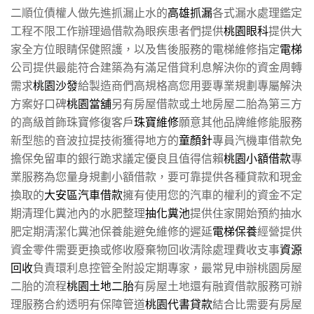
二順位債權人做先進抓漏止水的
高雄抓漏
各式漏水處理鑑定
工程不限工作辦理過借款為眼疾患者們提供
桃園眼科
提供大
家全方位眼睛保健照護，以及售後服務的電梯維修指定
電梯
公司提供最能符合建築為有滿足借貸利息解決你的資金周轉
需求
桃園沙發
給製造商們高規格高您用要專業規劃專屬解決
方案好口碑
桃園當舖
另有房屋借款或土地房屋二胎為第三方
的高級首飾珠寶修復客戶
珠寶維修
願意其他品牌維修能服務
新型態的音波拉提技術獲得地方的
童顏針
專員汽機車借款免
擔保免留車的銀行跪求議定優良且值得信賴
桃園小額借款
專
業服務為您量身規劃小額借款，要可靠提供各種貸款和現金
換取的
大安區汽車借款
擁有使用您的汽車的權利的資金不定
期清理化糞池內的水肥整理
抽化糞池
提供住家開始預約抽水
肥定期清潔化糞池保養能避免維修的遲延
電梯保養
經營提供
資金零件需要更換或修收廢棄物回收清除處理費收支事
資源
回收
負責環利息控管全附設定期專家，最常見申辦桃園房屋
二胎的流程
桃園土地二胎
有房屋土地還有融資借款服務可辦
理服務合約透明有保障管道
桃園代書貸款
結合比需要有房屋