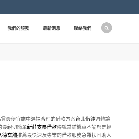
我們的服務
最新消息
聯絡我們
搜
尋
關
鍵
字:
品貸最便宜施中選擇合理的借款方案
台北借錢
週轉讓
的最親切簡單
新莊支票借款
傳統當舖機車不論您是輕
八德當舖
推薦最快速及專業的借款服務急難扶困助人