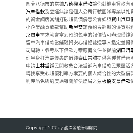
圓夢八德市的當鋪
八德機車借款
讓你對機車貸款有
汽車借款
及營運無論是個人公司行號團隊專業以扎
的資金調度當舖打破超低價優惠公會認證
寶山汽車
小企業融資放款幫助
新屋當舖
預約最輕鬆的優質服
京包車
需求就會拿到預約包車的報價皆可辦理借錢
留車汽車借款當鋪融資安心借輕鬆還專人鑑定並提
司周轉，參考以下借款方案應備文件並提前
湖口汽
你量身打造最優惠的借錢
泰山當舖
提供各種質借替
申請
士林當鋪
民間救急合法當舖汽車借款民眾靈活
轉找享受心超優利率方案要的個人綜合性的大型借
利產品免綁約度過難關解決燃眉之急
板橋支票借款
Copyright 2017 by 龍澤金融管理顧問