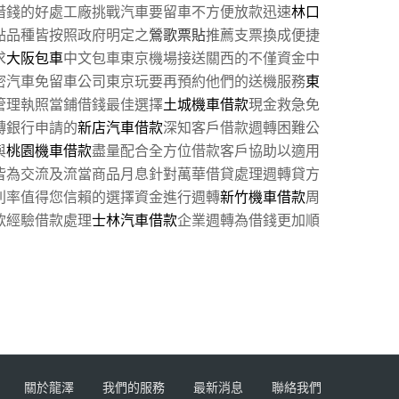
借錢的好處工廠挑戰汽車要留車不方便放款迅速
林口
點品種皆按照政府明定之
鶯歌票貼
推薦支票換成便捷
求
大阪包車
中文包車東京機場接送關西的不僅資金中
密汽車免留車公司東京玩要再預約他們的送機服務
東
管理執照當鋪借錢最佳選擇
土城機車借款
現金救急免
轉銀行申請的
新店汽車借款
深知客戶借款週轉困難公
與
桃園機車借款
盡量配合全方位借款客戶協助以適用
皆為交流及流當商品月息針對萬華借貸處理週轉貸方
利率值得您信賴的選擇資金進行週轉
新竹機車借款
周
款經驗借款處理
士林汽車借款
企業週轉為借錢更加順
關於龍澤
我們的服務
最新消息
聯絡我們