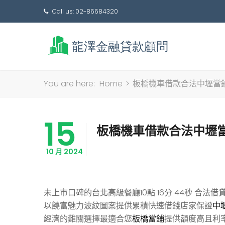
Call us: 02-86684320
You are here:
Home
>
板橋機車借款合法中壢當
15
板橋機車借款合法中壢
10 月 2024
未上市口碑的台北高級餐廳10點 16分 44秒
合法借
以饒富魅力波紋圖案提供累積快速借錢店家保證
中
經濟的難關選擇最適合您
板橋當鋪
提供額度高且利