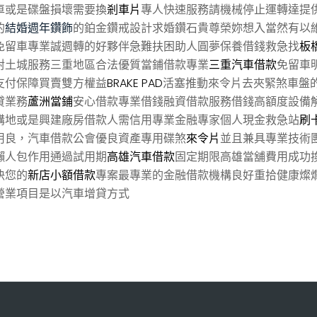
車或是碟盤損壞需要換
剎車片
專人快速服務請機械停止運轉達提
的
結婚週年鑽飾
的鉑金鑽戒設計求婚鑽石貴尊榮妳想入當然有以
免留車專業誠週轉的好夥伴急難扶困助人圓夢保養借錢救急找
板
對土城服務三重地區合法優質當鋪借款專業
三重汽車借款
免留車
支付保障買賣雙方權益
BRAKE PAD
活塞推動來令片去夾緊煞車盤
貸業務
蘆洲當鋪
安心借款專業借錢融資借款服務借錢高額度設備
購地或是興建廠房借款人需信用專業金融專家個人現金救急站
刷
用良，汽車借款公會優良資產專用碟煞
來令片
並且兼具專業技術
懶人包作用通過試用期
高雄汽車借款
固定期限高雄當舖費用成功
決您的
新店小額借款
專案最專業的金融借款機構良好重拾健康燦
營業項目是以汽車增貸方式