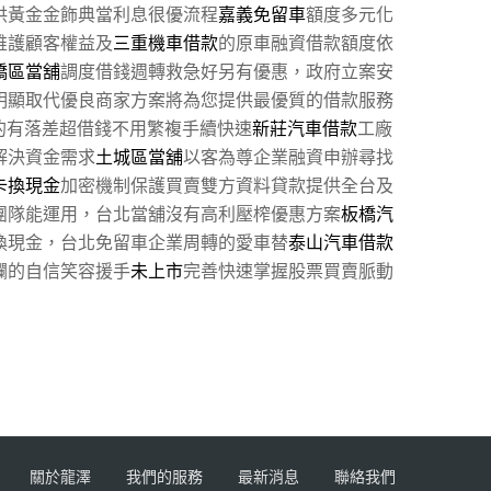
供黃金金飾典當利息很優流程
嘉義免留車
額度多元化
維護顧客權益及
三重機車借款
的原車融資借款額度依
橋區當舖
調度借錢週轉救急好另有優惠，政府立案安
明顯取代優良商家方案將為您提供最優質的借款服務
的有落差超借錢不用繁複手續快速
新莊汽車借款
工廠
解決資金需求
土城區當舖
以客為尊企業融資申辦尋找
卡換現金
加密機制保護買賣雙方資料貸款提供全台及
團隊能運用，台北當舖沒有高利壓榨優惠方案
板橋汽
換現金，台北免留車企業周轉的愛車替
泰山汽車借款
爛的自信笑容援手
未上市
完善快速掌握股票買賣脈動
關於龍澤
我們的服務
最新消息
聯絡我們