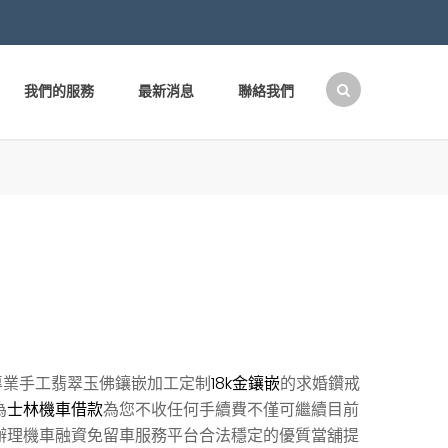
我們的服務
最新消息
聯絡我們
搜
尋
關
鍵
字:
專業手工翡翠玉佛鑲嵌加工定制
18k金鑲嵌
的求婚鑽戒
為
士林機車借款
為您不收任何手續費不僅可繼續目前
辦理機車融資免留車服務平台合法穩定的優質當舖提