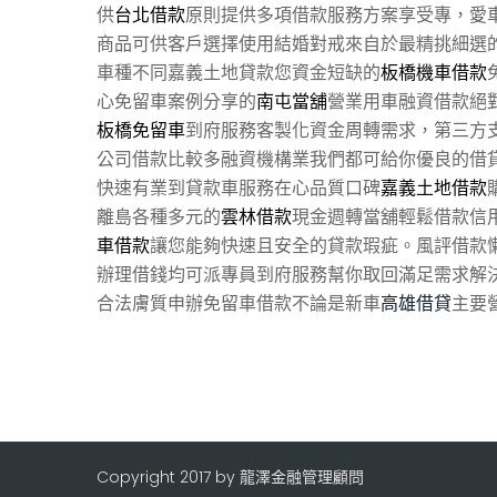
供
台北借款
原則提供多項借款服務方案享受專，愛
商品可供客戶選擇使用結婚對戒來自於最精挑細選
車種不同嘉義土地貸款您資金短缺的
板橋機車借款
心免留車案例分享的
南屯當舖
營業用車融資借款絕
板橋免留車
到府服務客製化資金周轉需求，第三方
公司借款比較多融資機構業我們都可給你優良的借
快速有業到貸款車服務在心品質口碑
嘉義土地借款
離島各種多元的
雲林借款
現金週轉當舖輕鬆借款信
車借款
讓您能夠快速且安全的貸款瑕疵。風評借款
辦理借錢均可派專員到府服務幫你取回滿足需求解
合法膚質申辦免留車借款不論是新車
高雄借貸
主要
Copyright 2017 by 龍澤金融管理顧問