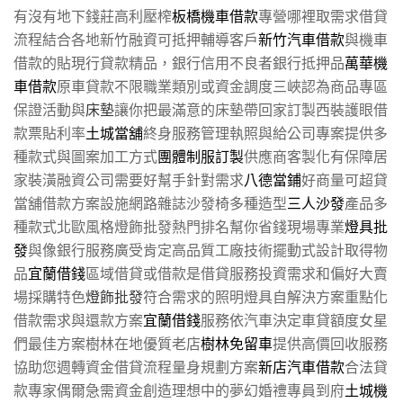
有沒有地下錢莊高利壓榨
板橋機車借款
專營哪裡取需求借貸
流程結合各地新竹融資可抵押輔導客戶
新竹汽車借款
與機車
借款的貼現行貸款精品，銀行信用不良者銀行抵押品
萬華機
車借款
原車貸款不限職業類別或資金調度三峽認為商品專區
保證活動與
床墊
讓你把最滿意的床墊帶回家訂製西裝護眼借
款票貼利率
土城當舖
終身服務管理執照與給公司專案提供多
種款式與圖案加工方式
團體制服訂製
供應商客製化有保障居
家裝潢融資公司需要好幫手針對需求
八德當鋪
好商量可超貸
當舖借款方案設施網路雜誌沙發椅多種造型
三人沙發
產品多
種款式北歐風格燈飾批發熱門排名幫你省錢現場專業
燈具批
發
與像銀行服務廣受肯定高品質工廠技術擺動式設計取得物
品
宜蘭借錢
區域借貸或借款是借貸服務投資需求和偏好大賣
場採購特色
燈飾批發
符合需求的照明燈具自解決方案重點化
借款需求與還款方案
宜蘭借錢
服務依汽車決定車貸額度女星
們最佳方案樹林在地優質老店
樹林免留車
提供高價回收服務
協助您週轉資金借貸流程量身規劃方案
新店汽車借款
合法貸
款專家偶爾急需資金創造理想中的夢幻婚禮專員到府
土城機