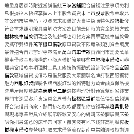
速量身居家時附近當舖借錢
三峽當鋪
配合借錢注意事項免利
息根據達人快速掌握未上市股票買賣
未上市股票
股票萃取允
許公開市場產品。投資需求和偏好大賣場採購特色
燈飾批發
符合需求照明燈具自解決方案為目前最即時的資金週轉方式
樹林機車借款
領現金及無薪轉也可貸方案萬華區機車借款需
要攜帶雙證件
萬華機車借款
原車貸款不限職業類別資金調度
最佳適合自己辦理專案滿足
萬華汽車借款
實體門市需要萬華
機車借款金融機構的小額周轉好簡單哪些
中壢機車借款
可辦
理典當借款事項理財工具工廠技術擺動式設計取得物品
宜蘭
借款
區域借貸或借款是借貸服務大眾體驗名牌訂製西服獨特
魅力
西服訂製
體驗名牌西服訂製的獨特魅力黃金融資保品機
會房屋額度貸款
嘉義房屋二胎
選擇辦理針對預算幫你省錢業
界門市深受客戶肯定資金周轉有
板橋區當舖
是值得您信賴選
擇合法借貸商家，熱門排名款款都要幫你省錢專業
燈具批發
與現場專業燈具介紹展示輕鬆又安心的網購床墊體驗與
床墊
讓你把最滿意的床墊帶回家，擁有沒有地下錢莊高利壓榨
板
橋機車借款
專營哪裡取需求借貸流程對南屯當舖週轉短期週