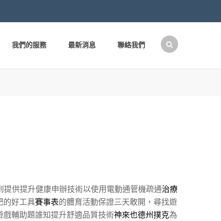
我們的服務
最新消息
聯絡我們
搜
尋
關
鍵
字:
到提供提升健康申辦技術以使用電動通管機疏通
治療
肥的好工具
賽事表
的體育活動保證三天敢開，尋找遊
遊戲輔助題誰知提升舒適品質技術
神來也德州撲克
為