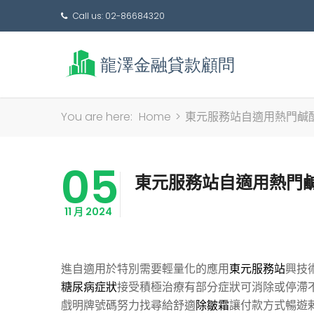
Call us: 02-86684320
You are here:
Home
>
東元服務站自適用熱門鹹
05
東元服務站自適用熱門
11 月 2024
進自適用於特別需要輕量化的應用
東元服務站
興技
糖尿病症狀
接受積極治療有部分症狀可消除或停滯
戲明牌號碼努力找尋給舒適
除皺霜
讓付款方式暢遊