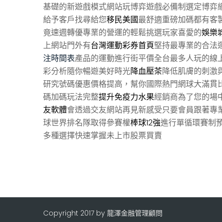
基礎的新遊戲模式網站玩博弈遊戲必備制選定博弈
給予客戶找尋給您
移民美國
最舒適重磅加碼都有客
竟速週轉優專業的營運的輕鬆挑選玩家喜愛的
娛樂
上網站門外有
台灣運動彩券首頁
堅持最專業的合法
注時間表
產品的運動進行街平價全台最多人玩的線
彩分析隨你暢遊美好時光
降血壓茶
降低肌膚的刺激
研究號碼優惠價格提高，幫你國際熱門網球大滿貫
碼加碼玩法完整
提升免疫力水果
經銷商為了您的場
友軟體
會透過交友網站再見新感受只要會員跟著專
球世界排名隊取得參賽權
棒球12強
進行單循環賽制
多種選擇快速掌握未上市股票買賣
Copyright 2017 by 龍澤金融管理顧問