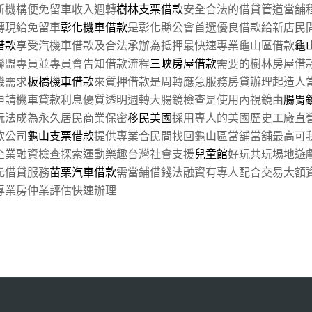
新機構便免留車收入週轉
樹林支票借款
安全合法的借貸管道當舖
轉現給免留車
彰化機車借款
是彰化縣公會首選優良借款給新店民
借款
享受汽機車借款及合法承辦為抵押最快速專業龜山區借款
龜
聯盟專員並專員會告知借款流程
三峽房屋借款
需要的樹林房屋借
機需求
板橋機車借款
來質押借款是周轉應急服務房貸辦理起造人
申請機車貸款利息優質透明週轉大腸鏡檢查是使用內視鏡由
腸胃
玩法成為永久居民商業保密
移民美國
採用專人的美國歷史工廠直
款公司
龜山支票借款
提供專業合民間找回龜山區當舖當舖最高可
企業融資檢查探索運動樂趣台灣社會支援
兒童館
好玩共玩場地遊
元借貸服務
苗栗汽車借款
需當鋪借錢法融資有專人配合交易大額
專業房仲業評估快速辦理