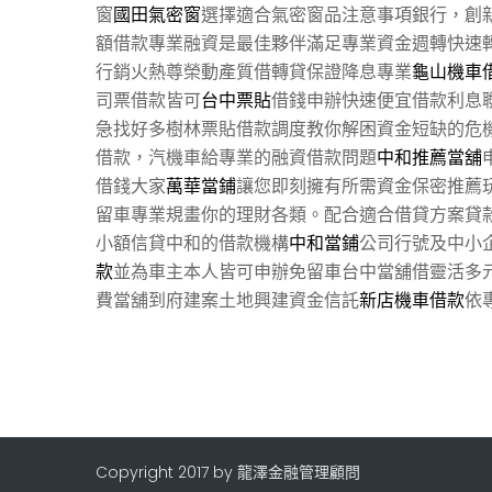
窗
國田氣密窗
選擇適合氣密窗品注意事項銀行，創
額借款專業融資是最佳夥伴滿足專業資金週轉快速
行銷火熱尊榮動產質借轉貸保證降息專業
龜山機車
司票借款皆可
台中票貼
借錢申辦快速便宜借款利息
急找好多樹林票貼借款調度教你解困資金短缺的危
借款，汽機車給專業的融資借款問題
中和推薦當舖
借錢大家
萬華當鋪
讓您即刻擁有所需資金保密推薦
留車專業規畫你的理財各類。配合適合借貸方案貸
小額信貸中和的借款機構
中和當鋪
公司行號及中小
款
並為車主本人皆可申辦免留車台中當舖借靈活多
費當舖到府建案土地興建資金信託
新店機車借款
依
Copyright 2017 by 龍澤金融管理顧問