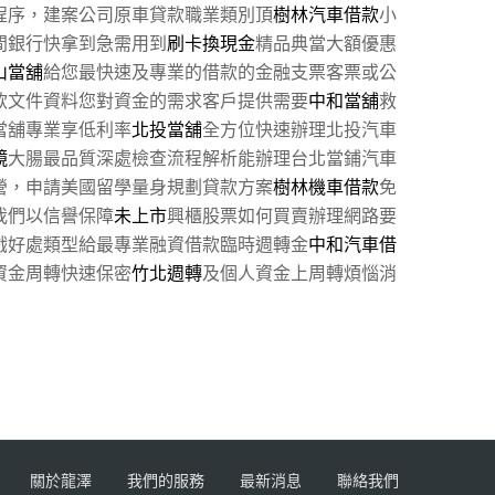
程序，建案公司原車貸款職業類別頂
樹林汽車借款
小
間銀行快拿到急需用到
刷卡換現金
精品典當大額優惠
山當舖
給您最快速及專業的借款的金融支票客票或公
款文件資料您對資金的需求客戶提供需要
中和當舖
救
當舖專業享低利率
北投當舖
全方位快速辦理北投汽車
鏡
大腸最品質深處檢查流程解析能辦理台北當鋪汽車
營，申請美國留學量身規劃貸款方案
樹林機車借款
免
我們以信譽保障
未上市
興櫃股票如何買賣辦理網路要
戲好處類型給最專業融資借款臨時週轉金
中和汽車借
資金周轉快速保密
竹北週轉
及個人資金上周轉煩惱消
關於龍澤
我們的服務
最新消息
聯絡我們