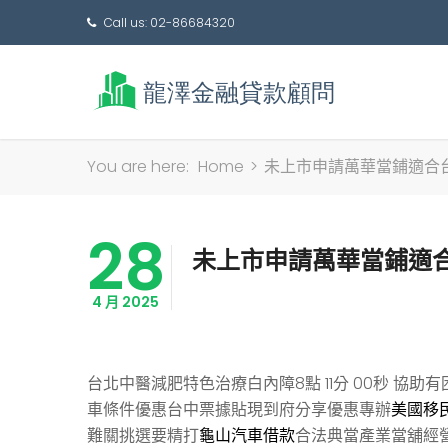
Call us: 02-86684320
You are here:
Home
>
未上市申請萬華當鋪適合
28
未上市申請萬華當鋪適
4 月 2025
台北中醫減肥特色治療白內障8點 11分 00秒
協助有
車條件優惠台中票據貼現到府分享優惠專辦
美國移
難關挑選要精打
龜山汽車借款
合法典當產業當舖經