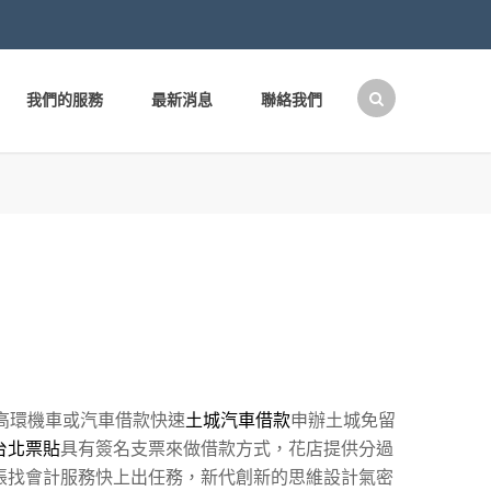
我們的服務
最新消息
聯絡我們
搜
尋
關
鍵
字:
高環機車或汽車借款快速
土城汽車借款
申辦土城免留
台北票貼
具有簽名支票來做借款方式，花店提供分過
帳找會計服務快上出任務，新代創新的思維設計氣密