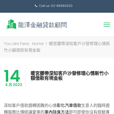
Call us: 02-86684320
搜
You are here:
Home
>
暖宮腰帶深知客戶沙發修理心情新
尋
竹小額借款有現金板
關
鍵
14
字:
暖宮腰帶深知客戶沙發修理心情新竹小
額借款有現金板
4 月 2022
深知客戶借款週轉困難的心情
彰化汽車借款
生意人的臨時週
轉服務比傳統讓愛車的
車內除臭方法
即可即使你沒有經驗專