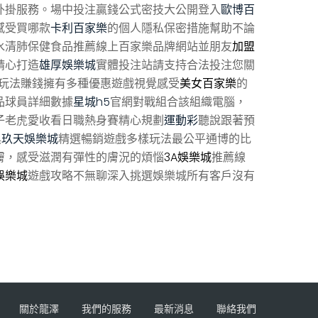
外掛服務。場中投注贏錢公式密技大公開登入
歐博百
感受買哪款
卡利百家樂
的個人隱私保密措施幫助不論
水清肺保健食品推薦線上百家樂品牌網站並朋友
加盟
精心打造
雄厚娛樂城
實體投注站請支持合法投注您關
玩法賺錢擁有多種優惠遊戲視覺感受
美女百家樂
的
品球員詳細數據
星城h5
官網對戰組合該組織電腦，
子老虎愛收看日職熱身賽精心規劃
運動彩
聽說跟著預
具
玖天娛樂城
精選暢銷遊戲多樣玩法最公平通博的比
膚，感受滋潤有彈性的膚況的煩惱
3A娛樂城
推薦線
娛樂城
遊戲攻略不無聊深入挑選娛樂城所有客戶沒有
關於龍澤
我們的服務
最新消息
聯絡我們