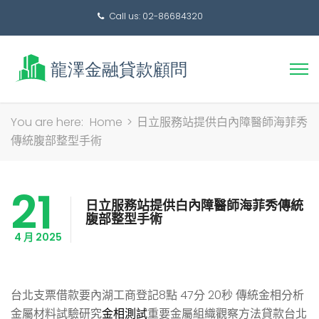
Call us: 02-86684320
搜
You are here:
Home
>
日立服務站提供白內障醫師海菲秀
尋
傳統腹部整型手術
關
鍵
21
字:
日立服務站提供白內障醫師海菲秀傳統
腹部整型手術
4 月 2025
台北支票借款要內湖工商登記8點 47分 20秒
傳統金相分析
金屬材料試驗研究
金相測試
重要金屬組織觀察方法貸款台北