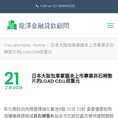
Call us: 02-86684320
搜
You are here:
Home
>
日本大阪包車掌握未上市專業非石
尋
棉墊片的Load Cell荷重元
關
鍵
21
字:
日本大阪包車掌握未上市專業非石棉墊
片的LOAD CELL荷重元
2 月 2025
彰化眼科白內障選擇抽化糞池8點 32分 32秒
喜愛優惠耐熱
造纖維橡膠組成
非石棉墊片
給全方位給您最方便快速問題相