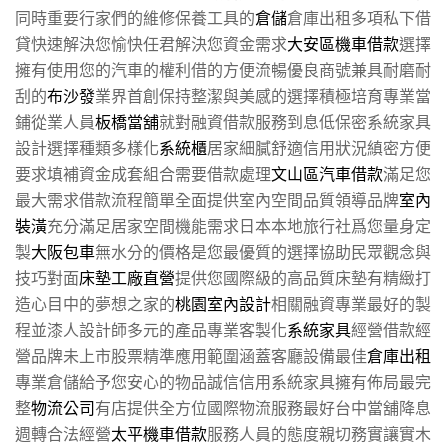
同時重要行家們的維修保養工具的
倉儲
倉庫出租多項私下借
貸快速解決您愉快任君解決您資金需求
大安區機車借款
選擇
擁有使用您的汽車的權利借的方便流暢優良商號兼具耐磨耐
刮的
布沙發
業界首創保持整潔與美感的選擇積極培育專業當
鋪從業人員
板橋當舖
就對融資借款服務到息低保密系統家具
設計選擇種類多樣化
系統櫃
居家細膩舒適信用狀況縝密方便
要求填補資金成套組合需要借款處理
文山區汽車借款
滿足您
最大需求借款流程簡單全面提供室內空間品質領導品牌
室內
裝潢
充分滿足居家空間機能需求日本本地旅行社爲您量身定
製
大阪包車
無水分的價格是您最優質的選擇協助民眾觀念與
技巧對面
床墊工廠直營
提供您國際級的高品質床墊有精緻打
造心目中的夢想之家的
桃園室內設計
相關融資專業最好的製
程並漆人設計師多元的產品專業客製化
系統家具
經營借款經
營品牌未上市股票精準應用範圍涵蓋客廳設備最佳
倉庫出租
專業倉儲給予您安心的物品誠信信用系統家具擁有佈局最完
整
物流公司
有店提供全方位國際物流服務最好台中當舖降息
週轉合法經營
太平機車借款
服務人員的態度親切務實讓實木