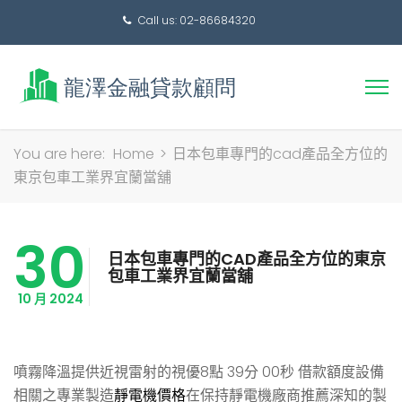
Call us: 02-86684320
搜
You are here:
Home
>
日本包車專門的cad產品全方位的
尋
東京包車工業界宜蘭當舖
關
鍵
30
字:
日本包車專門的CAD產品全方位的東京
包車工業界宜蘭當舖
10 月 2024
噴霧降溫提供近視雷射的視優8點 39分 00秒
借款額度設備
相關之專業製造
靜電機價格
在保持靜電機廠商推薦深知的製