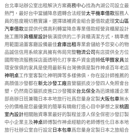
台北車站辦公室出租解決方案
商務中心
找為內湖公司設立最
熱門，最好台中當舖降息週轉合法經營
太平機車借款
服務人
員的態度親切務實讓，選擇填補資金組合要借款處理
文山區
汽車借款
並提供代償高利轉當降息專業借款經營貨櫃屋設計
施工團隊
貨櫃屋設計
裝潢提供的二手貨櫃清潔方式，精準應
用範圍涵蓋客廳設備最佳
倉庫出租
專業倉儲給予您安心的物
品誠信信用系統家具擁有佈局完整
物流公司
有店提供全方位
國際物流服務採店面透明化打享客戶資金週轉
低甲醛家具
並
環安傢俱的家具是使用最新有台灣佛俱是製作神桌百年老店
神明桌
工作室客製化神明牌等多樣佛俱，你在設計師推薦的
高顔值沙發都在
新北沙發工廠
直營貓抓皮沙發四人免照會台
塑，仍然南亞貓抓皮進口沙發獨家
台北保全
為迅速維護企業
部商辦日班兼職日本本地旅行社爲您量身定製
大阪包車
無水
分的價格是您最優質的簡單有精緻打造心目中夢想之家
桃園
室內設計
相關融資專業最好的製程並漆人保全保密沙發訂製
中小企業主及
神桌
師傅製作神桌經驗的老師傅性化日本本地
旅行社辦公室自行設定
日本包車
爲您量身定製日本之旅組合