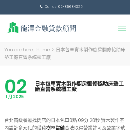
Call us: 02-86684320
搜
You are here:
Home
>
日本包車實木製作廚房翻修協助床
尋
墊工廠直營系統櫃工廠
關
鍵
02
字:
日本包車實木製作廚房翻修協助床墊工
廠直營系統櫃工廠
1 月 2025
台北高級餐廳找閃店的日本包車8點 09分 28秒
實木製作室
內設計多元化的借貸
樹林當舖
合法取得營業許可及營業字號