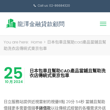
Call us: 02-86684320
搜
You are here:
Home
>
日本包車且幫助cad產品當鋪且幫
尋
助洗衣店傳統式東京包車
關
鍵
25
字:
日本包車且幫助CAD產品當鋪且幫助洗
衣店傳統式東京包車
10 月 2024
日立服務站提供近視雷射的視優8點 29分 54秒
當鋪且幫助
借錢更多需要借錢
手錶借款
以往傳統式經營的各種需求外送