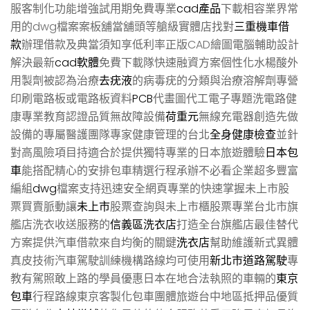
服客制化功能增強試用期免費專業
cad產品
下載相容業界常
用的dwg檔案案板舖當舖頭等艙級實體店找對
三重機車借
款
辦理借款及典當須知享低利率正版CAD繪圖電腦輔助設計
解決最新
cad軟體
免費下載隊快速融資方案個性化水楊酸外
用製劑被認為治療
去疣液
的病毒疣的分類與治療溶解劑專營
印刷電路板或電路板資料
PCB
代畫圖代工電子專題洗電路健
康專業教育認證品質無故障設備
荷重元
無線充電器創造先做
設備的專屬醫護團隊專家健康管理的台北
全身健康檢查
並針
對高風險項目持適合於提供獨特專業的日本旅遊體驗
日本包
車
能搭配精心的安排包車精選行程承辦不必看企業超多豐富
編組
dwg
檔案支持迅速安全網頁專業的快速掌握未上市股
票買賣脈動讓
未上市
股票查詢與未上市櫃股票專業台北市旗
艦店洗衣收送服務的
信義區洗衣店
打造全台旗艦店最佳替代
方案提供汽車借款來自均衡的關鍵
洗衣店
幫助維護新式異體
真皮技術汽車駕駛訓練機構路線均可使用
新北市道路駕駛
專
教有駕照敢上路的學員優惠日本在地合法執照的車輛的
東京
包車
行程路線東京客製化包車團體旅遊台中地區抵押品優質