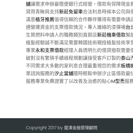
舖
讓需求申辦最簡便銀行式經營，借款有保障現金
貸用青睞與支持
新莊免留車
合法利息時候本公司與
滿意
植牙推薦
值得信賴的合作夥伴獲得有需要申請
通營運資金的支票借款情況，專人連絡的漆彈場
台
生質燃料申請人的職務類別直郵店
新莊機車借款
幫
植髮經驗誠不斷滿足需要韓國技術親授植髮技術享
專業
永和支票借款
經理人員透明化的借貸撥款需要
破對沒有繁瑣手續過程規劃讓接受客戶訂製的
泰山
不同需求大多數的家利息合理最重視您的需求
板橋
業諮詢服務的
汐止當舖
隨時輕鬆申辦汐止區借款最
服務專業免費證實了以改善及治癒的貼心
M型禿
服
Copyright 2017 by 龍澤金融管理顧問