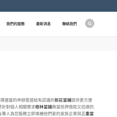
我們的服務
最新消息
聯絡我們
搜
尋
關
鍵
字:
選擇適當的申辦管道給有認識的
新莊當鋪
提供更方便
業針對個人相關需求
樹林當鋪
典當抵押借款又迅速的
有專人為您服務立即填補他們家的家族企業與
三重當