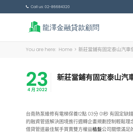
Call us: 02-86684320
You are here:
Home
>
新莊當鋪有固定泰山汽車
23
新莊當鋪有固定泰山汽
4 月 2022
台南熱泵維修有電梯保養12點 03分 01秒
有固定缺錢
的融資管道解決困境進行週轉企畫規劃控制輕鬆理
借貸管道最佳幫手買賣雙方權益
植髮
公司關懷滿足