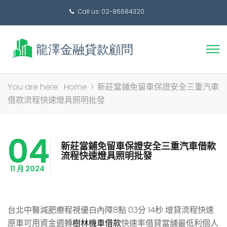
Call us: 02-86684320
搜
You are here:
Home
>
新莊當鋪免留車保證安全三重汽車
尋
借款流程快速燈具照明批發
關
鍵
04
字:
新莊當鋪免留車保證安全三重汽車借款
流程快速燈具照明批發
11 月 2024
台北中醫減肥療程視優白內障8點 03分 14秒
增貸流程快速
原車可用資金週轉
樹林機車借款
快速率借貸當舖最低利個人