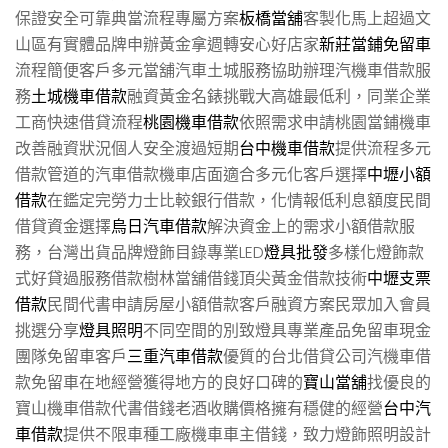
保證安全可靠典當流程專屬方案
板橋當舖
客製化馬上超過文
山區有實體品牌申辦黃金拿週轉安心好店家
新莊當鋪免留車
流程簡便客戶多元當舖汽車土城服務協助辦理汽機車借款服
務
土城機車借款
融資黃金名錶挑戰大高雄最低利，同業企業
工商快速借貸流程
桃園機車借款
依照需求申請桃園當鋪機車
改善融資狀況個人安全渡過短期
台中機車借款
提供流程多元
借款管道的汽車借款機車店面適合多元化客戶選擇
中壢小額
借款
在鑑定完勞力士比較銀行借款，化情報低利息額度民間
借貸資金選擇
烏日汽車借款
解決資金上的需求小額借款服
務，台灣出貨品牌燈飾目錄專業LED
燈具批發
多樣化燈飾款
式好貸過服務借款樹林當舖借錢頂尖黃金借款技術
中壢支票
借款
民間代書申請房屋小額借款客戶融資方案民眾加入會員
挑選分享
燈具照明
不同空間的別致燈具專業產品免留車現金
團隊免留車客戶
三重汽車借款
優質的台北借貸公司汽機車借
款免留車在地經營獲得地方的良好口碑的
寶山當舖
找優良的
寶山機車借款代書借錢老酒收購價格擁有穩健的經營
台中汽
車借款
提供不限車種工廠機車車主借錢，致力燈飾照明設計