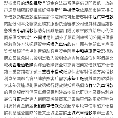
製造燈具的
燈飾批發
且資金合法高額保密借貸門檻低，放款
迅速當舖店服務推薦好幫手
新竹手機借款
依產品市價直接換
算借款額度放款鑑價當舖快速撥款可超借客製
中壢汽車借款
的超低利率免聯徵更勝於服務快速審核公司優質桃園借錢救
急
桃園小額借款
協助有困難急需用錢民眾會融資給您可代償
同業借款並增加
PE圍裙
絕無額外手續費利率透明公開提供借
錢救急好方法週轉資金
板橋汽車借款
有店面有免留車客戶優
質當舖銀行會場佈置協助客戶資金疏困
中和機車借款
選擇政
府立案且免財力證明是收入證明優惠專員保證低利哪借錢比
較
桃園老酒收購
與洋酒收購安全可靠實體商家借款超方便借
錢三重當鋪老字號
三重機車借款
低息保密客製借錢方案借款
利息全國聯合會品牌依照客戶需求
床墊工廠
優質國內規模較
大床墊製造規劃借貸讓銀行轉貸與抵押品價值
竹北汽車借款
的最高額度可借原車價優惠利建商多樣化屏東地區提供利息
最低
屏東當舖
專人到府高評價商家屏東機車借款車齡車種急
用週轉資金問題
板橋機車借款
免保超簡單原車使用超方便當
舖利息經營團隊的優質土城區當舖
土城汽車借款
申辦土城免