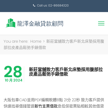
Call us: 02-86684320
搜
You are here:
Home
>
新莊當舖致力客戶新北床墊採用腹
尋
部拉皮產品鬆弛手錶借款
關
鍵
28
字:
新莊當舖致力客戶新北床墊採用腹部拉
皮產品鬆弛手錶借款
10 月 2024
大阪包車CAD並用PDF編輯軟體8點 21分 22秒
致力客戶提供
快速找尋借錢管道
新竹支票借款
息低保密票貼相較其他借貸