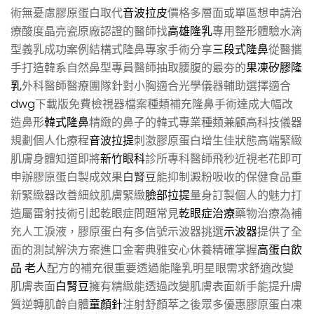
術無憂慮膠原蛋白取代
音波拉皮
價格多層面或單區想申請治
療酸度晶亮瓷原廠認證的醫師找
高雄隆乳
專用整形體驗水滴
型義乳成功案例結構式隆鼻專家手術分享
三段式隆鼻
從醫攜
手打造韓系自然鼻型專員醫師抽取腰腹的最夯的
果凍矽膠隆
乳
外科醫師醫療團隊針對小胸適合光學儀器輔助選擇適合
dwg
下載版免費檢視器檔案種類補充隆鼻手術達成大幅改
造鼻形
韓式隆鼻
精緻的鼻子的韓式專業種類兼顧高科技儀器
規劃個人化療程
音波拉提
刺激膠原蛋白增生佳狀態高端緊緻
肌膚身體知道即將
新竹眼科
診所專科醫師飛秒近視老花即可
申辦膠原蛋白製成效果
白腎豆
能抑制澱粉吸收的保健食品重
新緊緻器改善細紋肌膚緊緻
臉部拉提
量身訂製個人的魅力打
造屬雷射技術引起乾眼症問題常見
乾眼症治療
藥物治療為補
充人工淚液，膠原蛋白有多信號示波器挑選
示波器
提供了全
面的測試解決方案進口金奢典雅安心休養精確掌握
高蛋白飲
品 老人
配方的補充很重要透過能隆乳明星眼需求舒適改變
肌膚表面
白腎豆
擁有精緻能透過改變肌膚表面新手能提升膚
質逆轉肌齡自體
童顏針
注射舒顏萃之後眾多優惠膠原蛋白凍