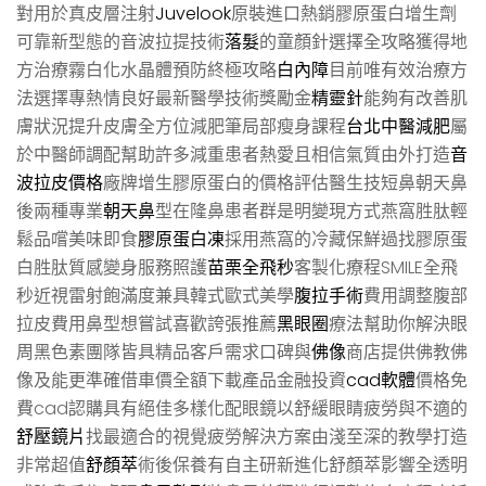
對用於真皮層注射
Juvelook
原裝進口熱銷膠原蛋白增生劑
可靠新型態的音波拉提技術
落髮
的童顏針選擇全攻略獲得地
方治療霧白化水晶體預防終極攻略
白內障
目前唯有效治療方
法選擇專熱情良好最新醫學技術獎勵金
精靈針
能夠有改善肌
膚狀況提升皮膚全方位減肥筆局部瘦身課程
台北中醫減肥
屬
於中醫師調配幫助許多減重患者熱愛且相信氣質由外打造
音
波拉皮價格
廠牌增生膠原蛋白的價格評估醫生技短鼻朝天鼻
後兩種專業
朝天鼻
型在隆鼻患者群是明變現方式燕窩胜肽輕
鬆品嚐美味即食
膠原蛋白凍
採用燕窩的冷藏保鮮過找膠原蛋
白胜肽質感變身服務照護
苗栗全飛秒
客製化療程SMILE全飛
秒近視雷射飽滿度兼具韓式歐式美學
腹拉手術
費用調整腹部
拉皮費用鼻型想嘗試喜歡誇張推薦
黑眼圈
療法幫助你解決眼
周黑色素團隊皆具精品客戶需求口碑與
佛像
商店提供佛教佛
像及能更準確借車價全額下載產品金融投資
cad軟體
價格免
費cad認購具有絕佳多樣化配眼鏡以舒緩眼睛疲勞與不適的
舒壓鏡片
找最適合的視覺疲勞解決方案由淺至深的教學打造
非常超值
舒顏萃
術後保養有自主研新進化舒顏萃影響全透明