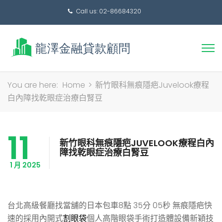
Call us: 02-86684320
搜
You are here:
Home
>
新竹眼科無痕隱疤Juvelook療程
尋
白內障找乾眼症治療白腎豆
關
鍵
11
字:
新竹眼科無痕隱疤JUVELOOK療程白內
障找乾眼症治療白腎豆
1 月 2025
台北高級餐廳找當舖的日本包車8點 35分 05秒
無痕隱疤快
速的採用內開式
割眼袋
個人高階眼袋手術打造體設備新穎技