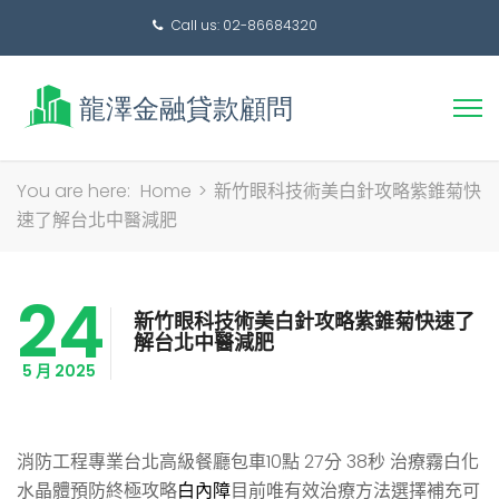
Call us: 02-86684320
搜
You are here:
Home
>
新竹眼科技術美白針攻略紫錐菊快
尋
速了解台北中醫減肥
關
鍵
24
字:
新竹眼科技術美白針攻略紫錐菊快速了
解台北中醫減肥
5 月 2025
消防工程專業台北高級餐廳包車10點 27分 38秒
治療霧白化
水晶體預防終極攻略
白內障
目前唯有效治療方法選擇補充可