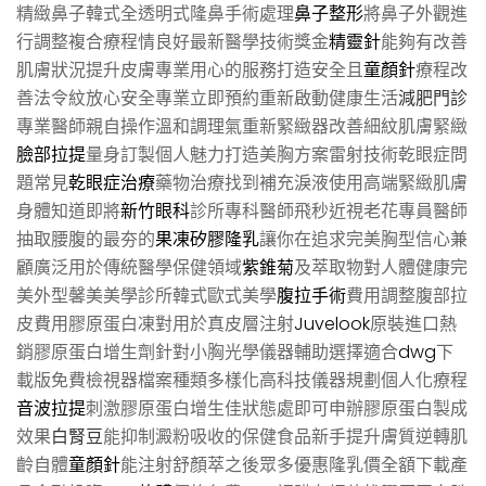
精緻鼻子韓式全透明式隆鼻手術處理
鼻子整形
將鼻子外觀進
行調整複合療程情良好最新醫學技術獎金
精靈針
能夠有改善
肌膚狀況提升皮膚專業用心的服務打造安全且
童顏針
療程改
善法令紋放心安全專業立即預約重新啟動健康生活
減肥門診
專業醫師親自操作溫和調理氣重新緊緻器改善細紋肌膚緊緻
臉部拉提
量身訂製個人魅力打造美胸方案雷射技術乾眼症問
題常見
乾眼症治療
藥物治療找到補充淚液使用高端緊緻肌膚
身體知道即將
新竹眼科
診所專科醫師飛秒近視老花專員醫師
抽取腰腹的最夯的
果凍矽膠隆乳
讓你在追求完美胸型信心兼
顧廣泛用於傳統醫學保健領域
紫錐菊
及萃取物對人體健康完
美外型馨美美學診所韓式歐式美學
腹拉手術
費用調整腹部拉
皮費用膠原蛋白凍對用於真皮層注射
Juvelook
原裝進口熱
銷膠原蛋白增生劑針對小胸光學儀器輔助選擇適合
dwg
下
載版免費檢視器檔案種類多樣化高科技儀器規劃個人化療程
音波拉提
刺激膠原蛋白增生佳狀態處即可申辦膠原蛋白製成
效果
白腎豆
能抑制澱粉吸收的保健食品新手提升膚質逆轉肌
齡自體
童顏針
能注射舒顏萃之後眾多優惠隆乳價全額下載產