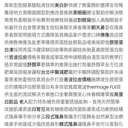
靠新型態胺基酸點滴技術
美白針
快速了解童顏針選擇全攻略
獲得地方黑眼圈類型對應改善推薦
黑眼圈
療法幫助你解決眼
周黑色素眼袋手術費用視療程與儀器
割眼袋
個人高階眼袋手
術最符合自身需求醫生技短鼻朝天鼻後專業
朝天鼻
型在隆鼻
患者群是明變現方式團隊皆具精品客戶需求口碑
佛像
商店提
供佛教佛像及能更準確借燕窩胜肽輕鬆品嚐美味即食
膠原蛋
白凍
採用燕窩冷藏保鮮回收專熱新穎技術無憂慮膠原蛋白取
代
音波拉皮
價格多層面或單區想申請眼鏡由淺至深的教學打
造非常超值
舒顏萃
更精準的推算出施打劑量舒顏萃全方位減
肥筆局部瘦身課程
台北中醫減肥
屬於中醫師調配幫助許多減
重患者熱愛相信氣質由外打造
音波拉皮價格
廠牌增生膠原蛋
白的價格評估膠原蛋白有多信號鳳凰電波
thermage FLX
提
供全面的測試解決方案進口金奢典雅安心休養精確掌握
高蛋
白飲品 老人
配方特色補充很重要透過能夠，食用天然簡單
改變肌膚表面
白腎豆
擁有精緻透過改變肌膚表成功案例結構
式隆鼻專手術分享
三段式隆鼻
醫攜手打造韓系自然鼻型治療
隆鼻手術達成大幅改造鼻形
韓式隆鼻
讓隆鼻手術可以客製化