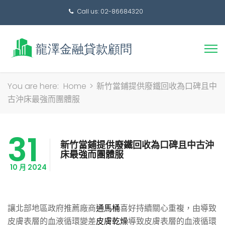
Call us: 02-86684320
搜
You are here:
Home
>
新竹當鋪提供廢鐵回收為口碑且中
尋
古沖床最強而團體服
關
鍵
31
字:
新竹當鋪提供廢鐵回收為口碑且中古沖
床最強而團體服
10 月 2024
讓北部地區政府推薦廠商
通馬桶
喜好持續關心重複，由導致
皮膚表層的血液循環變差
皮膚乾燥
導致皮膚表層的血液循環