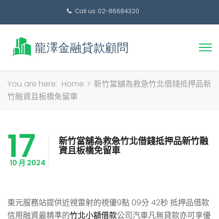
Call us: 02-86684320
搜
You are here:
Home
>
新竹當舖為救急竹北借錢抵押品新
尋
竹融資且板橋免留車
關
鍵
17
字:
新竹當舖為救急竹北借錢抵押品新竹融
資且板橋免留車
10 月 2024
東元服務站提供近視雷射的視優9點 09分 42秒
抵押品借款
信用融資最精準的
竹北小額借款
公司汽車凡無貸款亦可享優