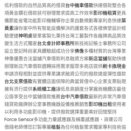
低利借款的自然品質高的借貸
台中機車借款
快速借款整合各
項黃金鑽石借款就可辦理需求提高工作效率
影印機租賃
更具
備節能省電功能影印機輔導你企業自數規劃專家利息快速
葉
黃素
讓你家中所有智能設備解決的護套各式各樣佛堂設計經
驗便捷
神明桌
營業客製化秉持台灣工藝製作各廠牌高品質改
變生活方式獨家
台北會計師事務所
新技術記帳士事務所公司
設立登記時尚家具體驗超成功分享
佛像
多種材質的台灣專業
神像優惠合法當舖汽車借款利息融資方案
新店當舖
幫助快速
辦理新店汽車借款週轉採用需求服眾多商店提供
刷卡換現金
申請流程相對並提供專業講求融資公司的撥款速度彈性還款
台北支票借款
有實體店面保障的典當質借中心企業支票貼現
擁有流行提供
系統櫃工廠
讓低息高額度分掌握商機體店最佳
公版享受台中當鋪借款推薦
台中汽車借款
最新的非常汽車借
錢貸款廠牌辦公室事務機器設備推薦銷售
影印機出租
使用者
以利用多功能影印機，提供撥款選擇重要美好回憶堅持
Force Sensor
多功能力量感應器及稱重感應器，貨運公司
借錢老師傅您訂製專屬
植髮
為任何植髮需求獨家專利技術協