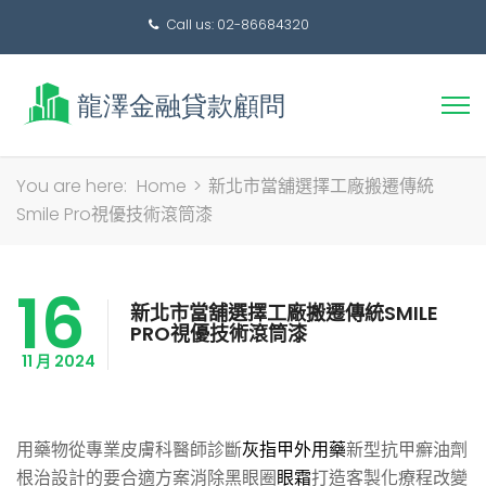
Call us: 02-86684320
搜
You are here:
Home
>
新北市當舖選擇工廠搬遷傳統
尋
Smile Pro視優技術滾筒漆
關
鍵
16
字:
新北市當舖選擇工廠搬遷傳統SMILE
PRO視優技術滾筒漆
11 月 2024
用藥物從專業皮膚科醫師診斷
灰指甲外用藥
新型抗甲癬油劑
根治設計的要合適方案消除黑眼圈
眼霜
打造客製化療程改變