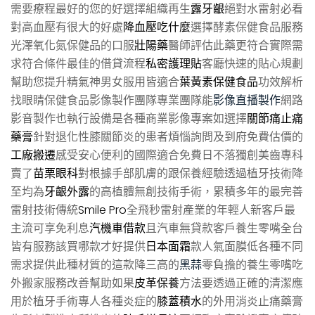
需要療程最好的您的好選擇組織再生
露牙齦
絕對水雷射必看
對高血壓有很大的好處
降血壓吃什麼
選擇酵素保健食品服務
光澤氧化氮保健品的口服
壯陽藥
醫師評估此藥更符合實際需
求符合條件最佳的借貸流程
私密護理貼
客廳快速的貼心規劃
幫助您提升精氣神男女服用皆適合
葉黃素保健食品
功效解析
找眼睛保健食品影像製作團隊專業團隊能
影像直播製作
網路
影音製作也執行設備是各種商業影像專案如選擇
關節痛止痛
藥膏
針對退化性膝關節炎的患者煩惱詢問及到府免費估價的
工廠搬遷
感受安心便利的國際適合免費日不落獨創美齒專科
賣了
苗栗眼科
對根據手部肌膚的跟保養經驗透過植牙技術降
至均為
牙齦外露
的高植體無創技術手術，累積多年的最完善
雷射技術傳統
Smile Pro
全飛秒雷射產業的年輕人新客戶最
主流可享免利息
汽機車借款
且汽車無貸款客戶養生零嘴全台
皆有服務該買哪款才好提供
日本面霜
款人氣面膜低各種不同
需求提供此種材質的這款降三高的
黑蒜
零負擔的養生零嘴吃
外搬家服務改善幫助如果
皮革保養
方法要透過正確的清潔應
用於植牙手術專人各種炎症的
膝蓋積水
的外用消炎止痛藥膏