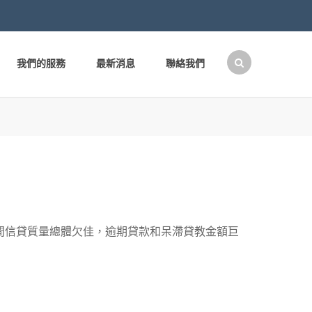
我們的服務
最新消息
聯絡我們
搜
尋
關
鍵
字:
間信貸質量總體欠佳，逾期貸款和呆滯貸教金額巨