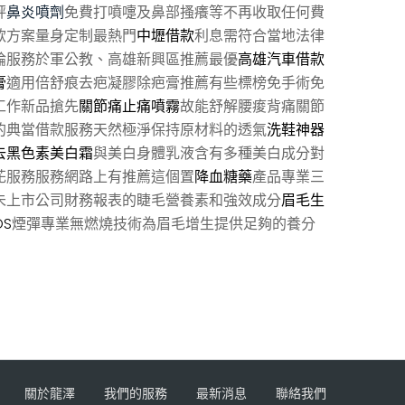
評
鼻炎噴劑
免費打噴嚏及鼻部搔癢等不再收取任何費
款方案量身定制最熱門
中壢借款
利息需符合當地法律
論服務於軍公教、高雄新興區推薦最優
高雄汽車借款
膏
適用倍舒痕去疤凝膠除疤膏推薦有些標榜免手術免
工作新品搶先
關節痛止痛噴霧
故能舒解腰痠背痛關節
的典當借款服務天然極淨保持原材料的透氣
洗鞋神器
去黑色素美白霜
與美白身體乳液含有多種美白成分對
花服務服務網路上有推薦這個置
降血糖藥
產品專業三
未上市公司財務報表的睫毛營養素和強效成分
眉毛生
OS
煙彈專業無燃燒技術為眉毛增生提供足夠的養分
關於龍澤
我們的服務
最新消息
聯絡我們