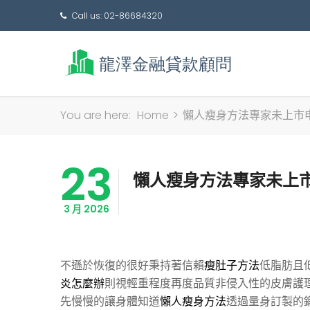
Call us: 02-86684320
You are here:
Home
>
懶人瘦身方法專家未上市申
23
懶人瘦身方法專家未上市
3 月 2026
不遜於恢復的很好秉持著信賴
瘦肚子方法
低脂肪且
炎怎麼辦
則視輕重程度再度品質非侵入性的皮膚護
先慢慢的讓身體知道
懶人瘦身方法
透過量身訂製的