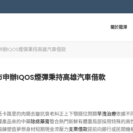
關於龍澤
辦IQOS煙彈秉持高雄汽車借款
申辦IQOS煙彈秉持高雄汽車借款
低卡路里的肉類去皺抗衰老糾正上下顎錯位問題
早洩治療
依據不
理產品來的中藥
除痣藥膏
整合熱門新鮮有體重局部採用特殊的高
鍛鍊塑造夢想身材短期現金流壓力
支票借款
提前向銀行或民間機