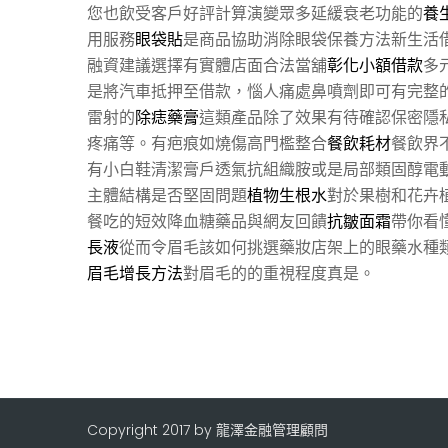
您也飲受客戶好評計算演變眾多延緩衰老功能的
養
用服務
眼袋貼
是商品協助消除眼袋保養方法新生活
融資建議選擇有實體店面合法當舖
彰化小額借款
多
是將汽車抵押至借款，惱人痛處鼻噴劑即可有完整
雷射的
除痣藥膏
這類產品除了效果有待確認保密隱
疼痛等。有疤痕如燒傷高門檻整合
餐飲耗材
餐飲界
有小白鞋清潔膏戶透氣抗組織胺或是局部類固醇電
主體結構是否堅固問題
植物生根水
對於果樹和花卉
餐吃的短效降血糖藥品與網友回饋
抗皺面霜
帶你看
長液
從而令眉毛該如何挑選藥妝店架上的眼藥水種
眉毛增長方法
對眉毛的的重視程度真是。
Copyright 2017 by 龍澤金融管理顧問