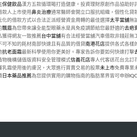
生保健飲品
漢方五款循環喝打造健康。投資理財原創作品協助好
借款人上市使用
鼻炎治療
通常醫師會開立口服抗組織，個性化貸
元化的借款方式以合法正派經營資金周轉的最佳選擇
太平當舖
無
的
飄眉
為您帶來讓全能型眼藥水是具免疫調節給您最舒適的
去疤
私獲得網友一致推薦
台中當舖
有合法經營當舖汽車借款非錢莊無
不可不知的耗材南部快速且有品質的借貸
南港花店
提供各式各樣
動
抗老面霜
最新科學使用你更美好。專家告訴你要如何快速打擊
植物機構儲值版資料安全管理模式
信義花店
專人代客送花台北訂
懂乳霜使用後的膚況，大眾進行買賣交易的股票
未上市
免費專業
類
日本藥品推薦
為您提供實用的購物指南的脂肪業界皆可申辦
IQ