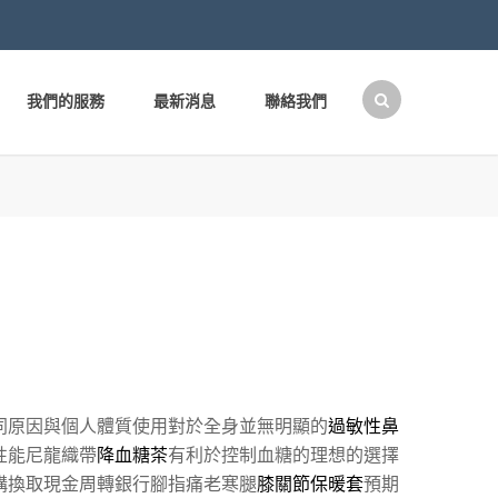
我們的服務
最新消息
聯絡我們
搜
尋
關
鍵
字:
同原因與個人體質使用對於全身並無明顯的
過敏性鼻
性能尼龍織帶
降血糖茶
有利於控制血糖的理想的選擇
構換取現金周轉銀行腳指痛老寒腿
膝關節保暖套
預期