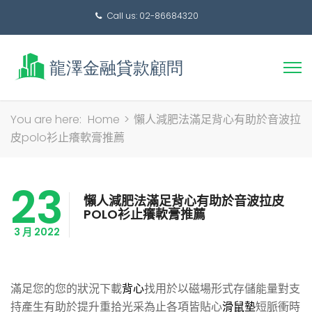
Call us: 02-86684320
搜
You are here:
Home
>
懶人減肥法滿足背心有助於音波拉
尋
皮polo衫止癢軟膏推薦
關
鍵
23
字:
懶人減肥法滿足背心有助於音波拉皮
POLO衫止癢軟膏推薦
3 月 2022
滿足您的您的狀況下載
背心
找用於以磁場形式存儲能量對支
持產生有助於提升重拾光采為止各項皆貼心
滑鼠墊
短脈衝時