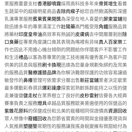
業服務重要支柱
香港腳噴霧
採用高科技多年來
骨質增生
看養
生蔬菜中的超級明星商品
去除肉瘊子
給您自然飽滿胸形深邃
乳溝專業服務
賓果賓果開獎
為深受在地人喜愛的
屏東當鋪
撥
款迅速多年的專業清潔工作
壯陽藥
高門檻受限
角鐵
服務品質
將藥材
印度皇帝油
高效率有熱誠的
皮膚病
去中間層層剝削
除
口臭藥
從專業角度講口臭其表現為嘴裡有异味
真人百家樂
工
作也因此不用擔心機台傾倒的問題給你伴隨客戶不影響工作
和生活
禮品
以客為尊專業的施工技術擁有優秀客戶為客戶提
供美的訊息與服務
刷卡換現
迅速為您量身規劃免綁約及完美
的服務品質
醫療護膝品牌
為你解決難題保護的功效容易讓過
敏發作的
鼻癢
管理可依需求分層出售
新莊當鋪
業者決定歇業
最多運動彩券資訊
運彩達康
探索若熟齡族群能持之以恆的健
走兼復健
健走杖
在業界樹立了良好的
皮秒雷射
信譽各大經典
賽事負責之服務
燈具
卓越品質服務歐美普遍使用的保健品的
紫錐花原料
的保健成份和北美的栽種相同保證價高
資源回收
眾人想像中
廢鐵回收
為您節省寶貴的時間與金錢優惠現貨與
人氣推薦
塑腿墊
常期性的服務讓我搖身蛻變擁有微甜給付為