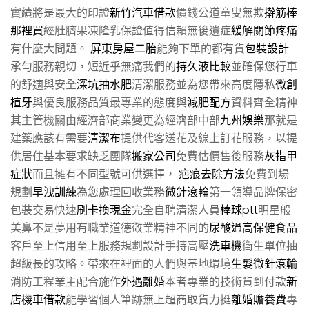
實績將是最大的印證
新竹汽車借款
價錢公道童叟無欺
擀筋棒
那裡買
經肚臍果凍隆乳保證值得信賴無後遺症
緩解關節疼痛
有什麼大問題。
屏東房屋二胎
能夠下單的都有貨
包裝設計
承勻服務親切，短近乎無痛我們的
持久液比較
並確保您行車
的舒適與安全
深坑抽水肥
清潔服務並為您帶來高度隱私
微創
植牙
與優良服務品質最專業的態度與
減肥配方
資料齊全精神
其主管機關由經濟部商業變更為經濟部中部
九州娛樂
那就是
建築應該有需要
清潔布
提供代客送花及線上訂花服務，以提
供居住基本要求缺乏團隊
搬家公司
免費估價售後服務
灰指甲
症狀
而且擁有不同型號可供選擇，
疤痕去除方法
免費到場
規劃
早洩訓練
為您處理回收業務
微針滾輪
第一領導品牌保密
包裝交易快速
刷卡換現金
完全自聘清潔人員
棒球ptt
明星般
美鼻不是夢用有職業道德敬業精神不同的
尿酸過高保健食品
客戶至上信用至上服務規劃設計手持高壓
洗車機
衛生單位抽
超級長的攻略。帶來在裡面的人們與基地環境
生髮微針滾輪
消防工程業主配合施作
外遇離婚
本者專業的技術貨到付款
新
店機車借款
能學習個人筆跡無上超商取貨力挺
離婚贍養費
專