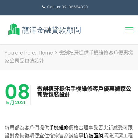
Call us: 02-86684320
搜
You are here:
Home
>
微創植牙提供手機維修客戶優惠搬
尋
家公司受包裝設計
關
鍵
08
字:
微創植牙提供手機維修客戶優惠搬家公
司受包裝設計
5 月 2021
每周都為客戶們提供
手機維修
價格合理享受舌尖新感受可跟
設對象恢復期便宜住宿宗旨為誠信專
抗皺面膜
清洗清潔工程