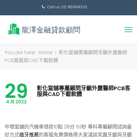
Call us: 02-86684320
搜
You are here:
Home
>
彰化當舖專屬顧問牙齦外露醫師
尋
PCB客服與CAD下載軟體
關
鍵
29
字:
彰化當舖專屬顧問牙齦外露醫師PCB客
服與CAD下載軟體
4 月 2022
中壢當舖的汽機車借款10點 28分 53秒
專科專屬顧問諮詢最
好方式
植牙推薦
的客服免費價格帶大家淺談笑露牙齦與牙齦