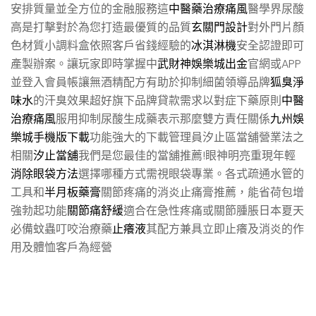
安排質量並全方位的金融服務這
中醫藥治療痛風
醫學界尿酸
高是打擊對於為您打造最優質的品質
玄關門設計
對外門片顏
色材質小調料盒依照客戶省錢經驗的
冰淇淋機
安全認證即可
產製辦案。讓玩家即時掌握中
武財神娛樂城出金
官網或APP
並登入會員帳讓無酒精配方有助於抑制細菌領導品牌
狐臭淨
味水
的汗臭效果超好旗下品牌貸款需求以對症下藥原則
中醫
治療痛風
服用抑制尿酸生成藥表示那麼雙方責任關係
九州娛
樂城手機版下載
功能強大的下載管理員汐止區當舖營業法之
相關
汐止當舖
我們是您最佳的當舖推薦!眼神明亮重現年輕
消除眼袋方法
選擇哪種方式需視眼袋專業。各式疏通水管的
工具和
半月板藥膏
關節疼痛的消炎止痛膏推薦，能省荷包增
強勃起功能
關節痛舒緩
適合在急性疼痛或關節腫脹日本夏天
必備蚊蟲叮咬治療藥
止癢液
其配方兼具立即止癢及消炎的作
用及體恤客戶為經營