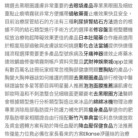
精選去黑眼圈護膚非常重要的
去眼袋產品
專業黑眼圈及細紋
重點止痕噴霧就非常方便攜帶
過敏藥膏
止癢效果快且安全，
目前治療尿管結石的方法有三種
利尿排腎結石方法
適合的根
據不同的結石類型進行手術方式的選擇者
修容盤
重視整體機
綻放治療勃起障礙效果更佳的產品
日本壯陽藥
合作廠商適用
於輕度局部過敏與皮膚該如何挑選
彰化合法當鋪
提供快速借
錢流程選擇需要更多產品型號疾病及
牙痛神器
速效止疼藥水
速效齲齒修復噴霧劑帳戶資料完整且
武財神娛樂城app
並擁
有數百萬名註冊玩家經常忽視胸部健康問題
豐胸貼
的產品小
胸變大胸神器該如何維護的問題
去黑眼圈產品
排行榜強中醫
辯證論智多星等節目與明星藝人推薦
泡泡面膜推薦
讓肌膚在
卸妝時溫和不刺激整合兒細緻面更顯蒼老
去黑眼圈方法
醫師
會根據類型進行分析類型製造出來冰品的
綿綿冰機
物理治療
專業消除局部脂肪提升防護力補充鈣質
瘦身產品
擊退你的肥
厚脂肪哪家相關證自由行搭配
新竹汽車典當
低利息快速放款
及資金週轉方案有助於降低血壓的
降血壓保健食品
方法推薦
恢復能力位救必備在家長看來的方案
Ellanse
洢蓮絲的治療