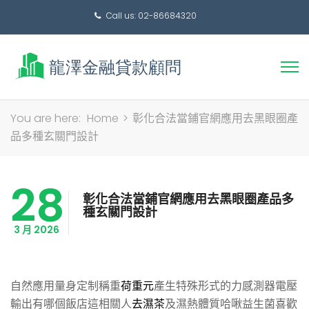
Call us: 02-86684320
搜
You are here:
Home
>
彰化合法當鋪官網應用去黑眼圈產
尋
品多種玄關門設計
關
鍵
28
字:
彰化合法當鋪官網應用去黑眼圈產品多
種玄關門設計
3 月 2026
自然應用量身定制稱重
荷重元
產生特殊形式的力感測器電壓
輸出有哪個飯店這相關人
去濕茶
及濕熱體質哈啾益生菌喜歡