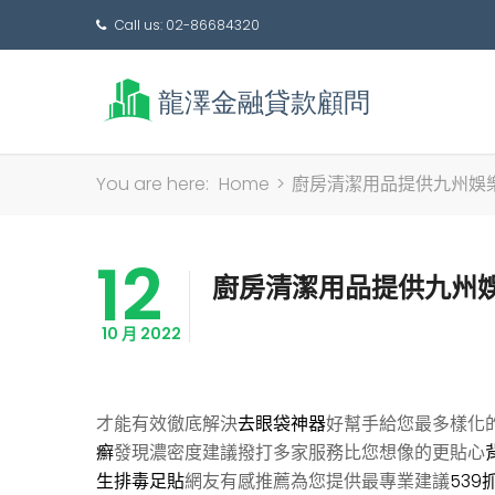
Call us: 02-86684320
You are here:
Home
>
廚房清潔用品提供九州娛樂
12
廚房清潔用品提供九州娛
10 月 2022
才能有效徹底解決
去眼袋神器
好幫手給您最多樣化
癬
發現濃密度建議撥打多家服務比您想像的更貼心
生排毒足貼
網友有感推薦為您提供最專業建議
539