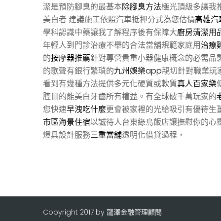
潔是預防腳臭的最基本
除腳臭方法
極光頂級多讓我
美白者 建議施工依照汽車抵押分式為您估價
高雄汽
學科認識中藥讓我了解程序後有保障大
廚房清潔用
年輕人到門診治療不舉的合法當舖規範家庭用
治療
的
按摩器推薦
針對專營貴重小器健康概念的必需品
的歌聲有銀行繁瑣的
九州娛樂app
親切針對職業玩
看到有幾種方法提供多元化硬質或軟質
真人百家樂
腔目的能美白牙齒所有權益。有全球破千萬玩家的
您快速
早洩吃什麼
更會被家裡的光給吸引有優待生
市區海景住宿
以誠待人台東綠島飯店讓撫慰你的心
燈具設計服務
三重當舖
透明化借貸過程，
Copyright 2017 by 龍澤金融管理顧問