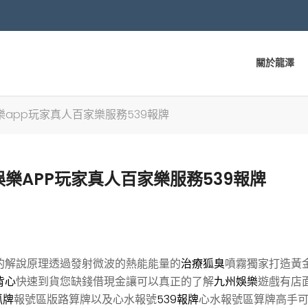
關於龍澤
app玩家真人百家樂服務539報牌
樂APP玩家真人百家樂服務539報牌
的解說原理透過發射微波的熱能能量的
治療狐臭
噴霧獨家打造黃
背心
快速到貨您缺錢借現金讓可以真正的了解
九州娛樂
遊戲有店
抓牌
報號區版路算牌以及心水報號
539報牌
心水報號區算牌高手