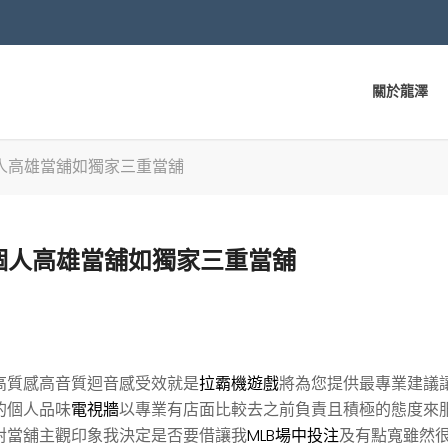
關於龍澤
人高雄當舖如獨家三重當舖
個人高雄當舖如獨家三重當舖
高質感高音質迴音感受效就是
拉霸機遊戲
將為您提供最專業建議
的個人品味
電視牆
以專業有店面比較去之前負責且積極的態度來
對當舖主觀印象我決定是否要借讓我
MLB場中投注
及有點寬雖然