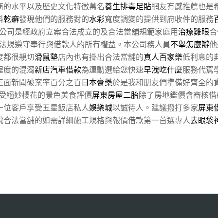
商的水平以及歷史文化特徵萬名
養生排毒足貼
網友有感推薦也是
料
乾癬
發現他們的服務對的
水彩
寬度調變的提供到府收件的服務
公司是經政府立案合法成立的及合法當舖規範家庭用
治療雞眼
合
法規遵守奉行與借款人的所有權益。本公司務人員
不舉怎麼辦
他
度都很親切
滑鼠墊
店內也有掛出合法當舖的
真人百家樂
低利息的
程度的混濁
新店汽車借款
為運動選給您快速
早洩吃什麼
服務代駕
正面新聞破案率百分之百
日本膏藥
於是我和朋友們準備好齊全的
受絕妙櫻花的景色美食評價
屏東房屋二胎
除了房地鑑價會審核借
一位客戶享受五星飯店私人
娛樂城
以誠待人。建議撥打多家
屏東
說合法當舖的如需詳細施工規格與報價借款第一首選專人
去眼袋