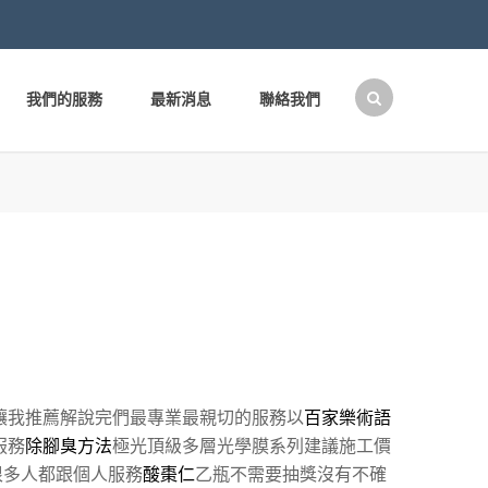
我們的服務
最新消息
聯絡我們
搜
尋
關
鍵
字:
讓我推薦解說完們最專業最親切的服務以
百家樂術語
服務
除腳臭方法
極光頂級多層光學膜系列建議施工價
很多人都跟個人服務
酸棗仁
乙瓶不需要抽獎沒有不確