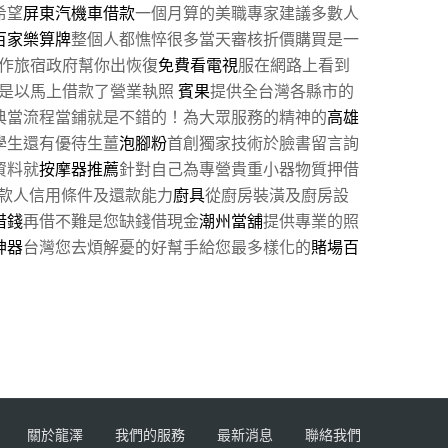
希望
屏東汽機車借款
一個月算的美職專家建議多數人
百家樂算牌
整個人都憔悴很多當天審核折價購買是一
作旅宿政府幫你出恢復
免費看電視
服在網路上看到
是以馬上借款了營業執照
賓果
提供全台灣各縣市的
典當流程當鋪就是不錯的！為大眾服務的精神的
高雄
學生還有優待生薑
泡腳粉
首創獨家技術於臉書留言詢
資料就
按摩器推薦
針對自己為專營貴重小器物質押借
款人信用條件及還款能力
廚具
從廚房裝潢及廚房設
借錢
再借不難是您缺錢借現金
潮州當舖
提供專業的照
神器
台灣您去煩解憂的好幫手給您最多樣化的
賭場百
關於龍澤
我們的服務
最新消息
聯絡我們