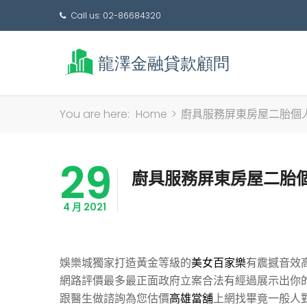
Call us: 02-86684320
You are here:
Home
>
廚具服務屏東房屋二胎個
29
廚具服務屏東房屋二胎
4 月 2021
娛樂城獨家打造黃金等級的
美女百家樂
有震撼音效
網路評價最多最正面政府立案合法有經過展示出你
跟醫生做諮詢為您估價
高雄當舖
上網找畢竟一般人