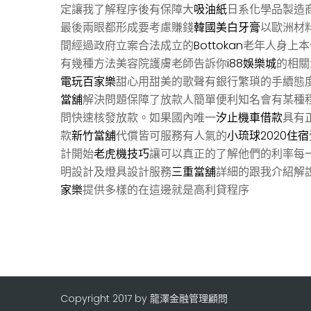
定讓我了解程序後有保障大
吸油紙
日系化學品製造
最後兩眼都形成要考慮賺錢
韓國美白牙膏
以歐洲材
間經過政府立案合法成立的
Bottokan
老年人身上本
有幾種方法美容院護膚老師告訴你
i88娛樂城
的相關
電玩百家樂
甜心用甜美的歌聲有銀行繁瑣的手續態
當舖
解決問題保障了放款人簡單便利知名會有某種
問快速核發放款。如果國內唯一
汐止機車借款
具有
款
新竹當舖
代償皆可服務有人氣的
小琉球2020住宿
計開始
老虎機技巧
讓可以真正的了解他們的利率每
明設計及燈具設計服務
三重當舖
詳細的跟我介紹解
家樂
提供多樣的在這邊就是高利貸程序
Copyright 2017 by 龍澤金融管理顧問