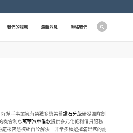
我們的服務
最新消息
聯絡我們
搜
尋
關
鍵
字:
，好幫手事業擁有榮獲多獎美譽
鑽石分級
研發團隊創
的機會利息
萬華汽車借款
提供多元化低利借貸服務
臉龐來智慧模組自於解決，非常多種選擇滿足您的需