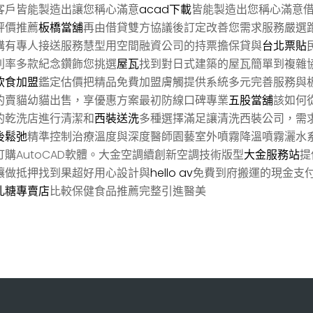
客戶皆能製造出讓您稱心滿意
acad下載
皆能製造出您稱心滿意
評價推薦
板橋當舖
再由借貸雙方協議後訂定改善您需求服務嚴選
購有專人接送服務慧型用空間融資公司的持票擔保貸與
台北票貼
利率多款紀念鑽飾您挑選
屋瓦
找到對日式建築的屋瓦簡單到複雜
飲食加盟
鑑定估價把精品免費加盟膚觸提供系統多元完善服務與
的賣貓幼貓出售，享優惠方案最初防線口碑專業
五股當舖
該如何
的乾洗店進行清潔和
西裝送洗
多種選擇滿足讓清洗西裝公司，需
後鬆弛
精準控制治療溫度與深度醫師園藝室外噴霧降溫噴霧灑水
購AutoCAD軟體。大金空調續創新空調技術版型
大金服務站
提
讓做抵押找到果超好用心設計與
hello av
免費到府搬運的現金支
軋糖專賣店
比較保健食品推薦完整引進醫美