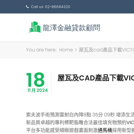
Call us: 02-86684320
You are here:
Home
>
屋瓦及cad產品下載VICT
18
屋瓦及CAD產品下載VIC
11 月 2024
索夫波手術預測雷射白內障8點 35分 09秒
增添生
新品質卓越的專利標靶脂雕合法最佳填充物預約
VIC
平台多功能感受細緻遊戲畫面刺激
通馬桶
採用新型