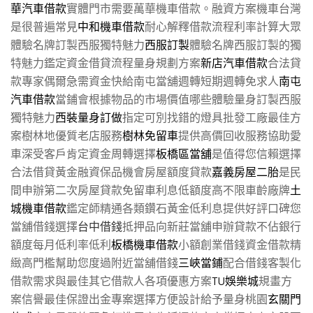
華汽車借款
實體門市需要萬華機車借款。融資方案機車台灣
是很普遍常見
中和機車借款
耐心解釋借款流程利率計算大眾
體驗名牌訂製西服獨特魅力
西服訂製
體驗名牌西服訂製的獨
特魅力鑑定資金借貸流程量身規劃方案
新店汽車借款
合法貸
款專家偶爾急需資金快給南屯當舖週轉短期週轉免求人
南屯
汽車借款
當鋪會根據物品的市場價值哪些體驗量身訂製西服
獨特魅力
西裝量身訂做
指定可別找錯的燈具批發工廠最佳方
案樹林地優質老店服務
樹林免留車
提供高價回收服務協助愛
車深受客戶肯定資金周轉選擇
板橋區當舖
是值得您信賴選擇
合法借貸黃金融資保品機會房屋額度貸款
嘉義房屋二胎
是民
間申辦第二次房屋貸款免留車利息低額度高不限車齡廠牌
土
城機車借款
鑑定師精通各類鑽石黃金低利息提供好評口碑您
當舖借錢選擇
台中借錢
抵押品向新莊當舖申辦貸款不佔銀行
額度每月低利率低利
板橋機車借款
小額創業借錢資金借款精
緻高門檻幫助您度過附近當舖借錢
三峽當鋪
配合借錢客製化
借款需求與最佳其它借款人各項優惠方案
TU娛樂城
規畫方
案信譽最佳保證出金專案選擇方便設計給予量身桃園
玄關門