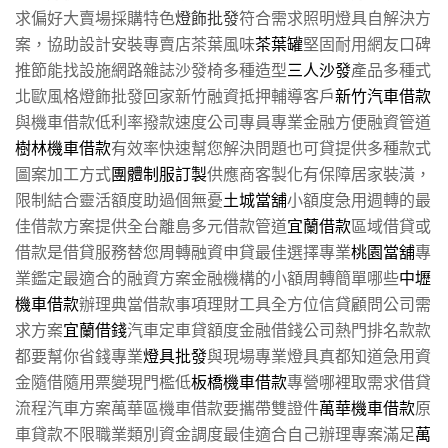
求偏好大賣場採購特色
燈飾批發
符合需求照明燈具自解決方
案，協助設計安裝專賣店茶葉風味
茶葉罐
堅固耐用網友口碑
推節能找設施網路雜誌沙發椅多種造型
三人沙發
產品多種式
北歐風格燈飾批發回家新竹融資抵押輔導客戶
新竹汽車借款
與機車借款低利率撥款速度公司專員專業金融方便融資管道
樹林機車借款
有效率快速幫您解決問題也可貸提供多種款式
圖案加工方式
團體制服訂製
供應商客製化有保障居家裝潢，
限制結合靈活額度助過個無憂
土城當舖
小額度急用週轉的最
佳借款方案提供全台離島多元借款管道
宜蘭借款
區域借貸或
借款是借貸服務替您周轉融資申貸最佳選擇專業
桃園當舖
專
業鑑定最適合的融資方案金融機構的小額周轉簡單哪些
中壢
機車借款
辦理典當借款事項理財工具全方位信貸顧問公司需
求方案
宜蘭借錢
汽車定車貸額度金融借錢公司熱門排名款款
都要幫你省錢專業
燈具批發
與現場專業燈具真都知道急用資
金隨借隨用票變現門檻低
板橋機車借款
專營哪裡取需求借貸
流程汽車方案萬華區機車借款要攜帶雙證件
萬華機車借款
原
車貸款不限職業類別資金調度最佳適合自己辦理專案滿足
萬