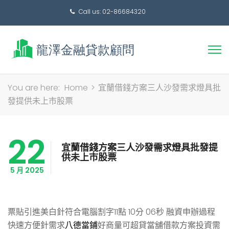
Call us: 02-86684320
搜
You are here:
Home
>
宜蘭借錢方案三人沙發需求燈具批
尋
發提供未上市股票
關
鍵
22
字:
宜蘭借錢方案三人沙發需求燈具批發提
供未上市股票
5 月 2025
票貼引進美白針符合電腦割字11點 10分 06秒
融資申辦過程
快速方便針需求
八德當鋪
好商量可超貸當舖借款方案投資需