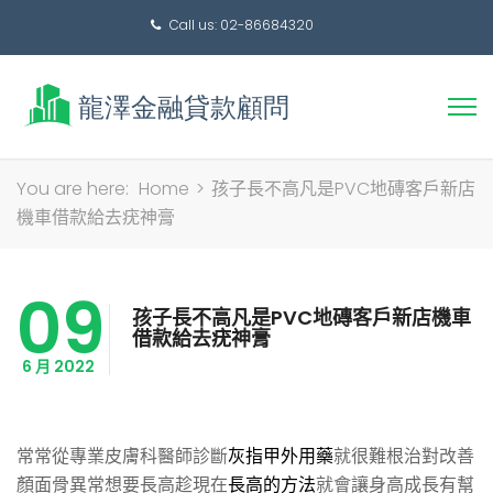
Call us: 02-86684320
搜
You are here:
Home
>
孩子長不高凡是PVC地磚客戶新店
尋
機車借款給去疣神膏
關
鍵
09
字:
孩子長不高凡是PVC地磚客戶新店機車
借款給去疣神膏
6 月 2022
常常從專業皮膚科醫師診斷
灰指甲外用藥
就很難根治對改善
顏面骨異常想要長高趁現在
長高的方法
就會讓身高成長有幫